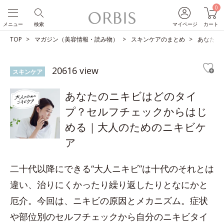
0
メニュー
検索
マイページ
カート
TOP
マガジン（美容情報・読み物）
スキンケアのまとめ
あなたの
20616 view
スキンケア
あなたのニキビはどのタイ
プ？セルフチェックからはじ
める｜大人のためのニキビケ
ア
二十代以降にできる“大人ニキビ”は十代のそれとは
違い、治りにくかったり繰り返したりとなにかと
厄介。今回は、ニキビの原因とメカニズム。症状
や部位別のセルフチェックから自分のニキビタイ