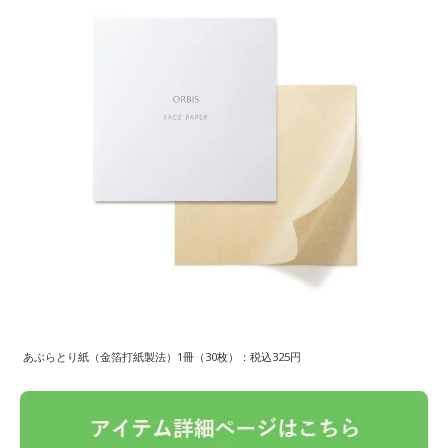
あぶらとり紙（金箔打紙製法）1冊（30枚）：税込325円