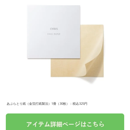
あぶらとり紙（金箔打紙製法）1冊（30枚）：税込325円