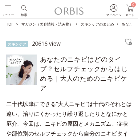
0
メニュー
検索
マイページ
カート
TOP
マガジン（美容情報・読み物）
スキンケアのまとめ
あなたの
20616 view
スキンケア
あなたのニキビはどのタイ
プ？セルフチェックからはじ
める｜大人のためのニキビケ
ア
二十代以降にできる“大人ニキビ”は十代のそれとは
違い、治りにくかったり繰り返したりとなにかと
厄介。今回は、ニキビの原因とメカニズム。症状
や部位別のセルフチェックから自分のニキビタイ