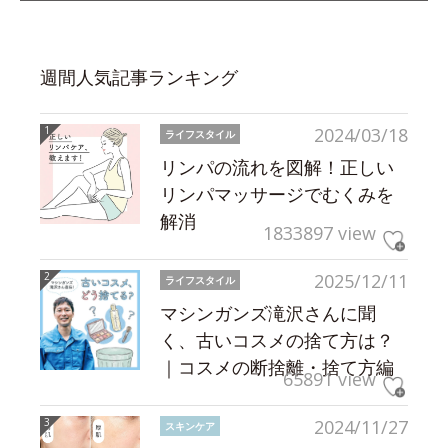
週間人気記事ランキング
2024/03/18
ライフスタイル
リンパの流れを図解！正しい
リンパマッサージでむくみを
解消
1833897 view
2025/12/11
ライフスタイル
マシンガンズ滝沢さんに聞
く、古いコスメの捨て方は？
｜コスメの断捨離・捨て方編
65891 view
2024/11/27
スキンケア