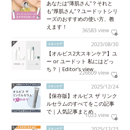
あなたは“薄肌さん”？それと
も“厚肌さん”？ユードットシリ
ーズのおすすめの使い方、教
えます！
36583 view
2023/08/30
スキンケア
【オルビス2大スキンケア】ユ
ー or ユードット 私にはどっ
ち？｜Editor’s view
226609 view
2025/12/24
スキンケア
【保存版】オルビス ザ リンク
ルセラムのすべてをこの記事
で｜人気記事まとめ
1033 view
2025/12/23
スキンケア