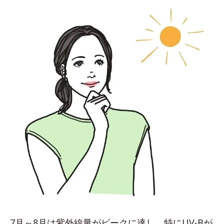
7月～8月は紫外線量がピークに達し、特にUV-Bが