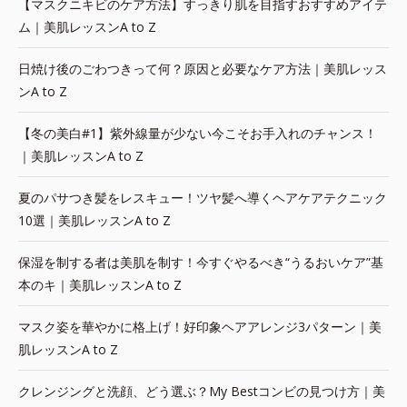
【マスクニキビのケア方法】すっきり肌を目指すおすすめアイテ
ム｜美肌レッスンA to Z
日焼け後のごわつきって何？原因と必要なケア方法｜美肌レッス
ンA to Z
【冬の美白#1】紫外線量が少ない今こそお手入れのチャンス！
｜美肌レッスンA to Z
夏のパサつき髪をレスキュー！ツヤ髪へ導くヘアケアテクニック
10選｜美肌レッスンA to Z
保湿を制する者は美肌を制す！今すぐやるべき“うるおいケア”基
本のキ｜美肌レッスンA to Z
マスク姿を華やかに格上げ！好印象ヘアアレンジ3パターン｜美
肌レッスンA to Z
クレンジングと洗顔、どう選ぶ？My Bestコンビの見つけ方｜美