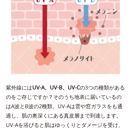
紫外線には
UV-A、UV-B、UV-C
の3つの種類がある
のをご存じですか？そのうち地表に届いているの
はA波とB波の2種類。UV-Aは雲や窓ガラスをも通
過し、肌の奥深くにある真皮層まで到達します。
UV-Aを浴びると肌はゆっくりとダメージを受け、