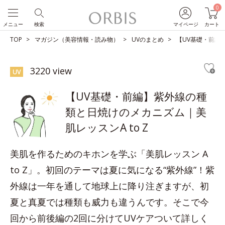
0
メニュー
検索
マイページ
カート
TOP
マガジン（美容情報・読み物）
UVのまとめ
【UV基礎・前編
3220 view
UV
【UV基礎・前編】紫外線の種
類と日焼けのメカニズム｜美
肌レッスンA to Z
美肌を作るためのキホンを学ぶ「美肌レッスン A
to Z」。初回のテーマは夏に気になる“紫外線”！紫
外線は一年を通して地球上に降り注ぎますが、初
夏と真夏では種類も威力も違うんです。そこで今
回から前後編の2回に分けてUVケアついて詳しく