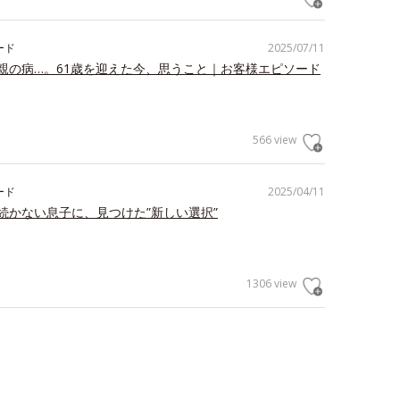
ード
2025/07/11
親の病…。61歳を迎えた今、思うこと｜お客様エピソード
566 view
ード
2025/04/11
続かない息子に、見つけた”新しい選択”
1306 view