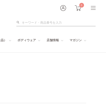
0
検
索
食品）
ボディウェア
店舗情報
マガジン