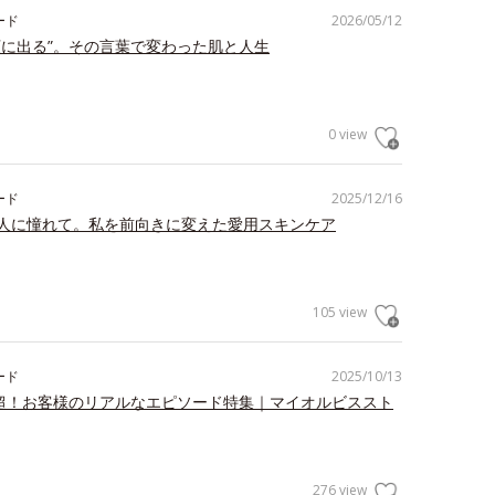
ード
2026/05/12
顔に出る”。その言葉で変わった肌と人生
0 view
ード
2025/12/16
人に憧れて。私を前向きに変えた愛用スキンケア
105 view
ード
2025/10/13
件超！お客様のリアルなエピソード特集｜マイオルビススト
276 view