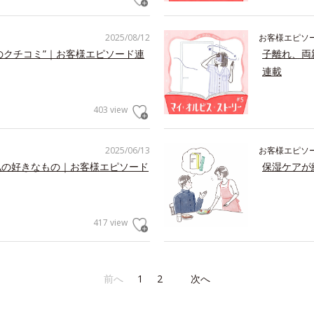
2025/08/12
お客様エピソ
のクチコミ”｜お客様エピソード連
子離れ、両
連載
403 view
2025/06/13
お客様エピソ
私の好きなもの｜お客様エピソード
保湿ケアが
417 view
前へ
1
2
次へ