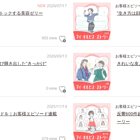
NEW
2026/07/17
お客様エピソ
トックする美容ゼリー
”生き方は
903 view
2026/03/13
お客様エピソ
び輝き出した“きっかけ”
きれいな友
0 view
2025/11/14
お客様エピソ
ドを｜お客様エピソード連載
反響600
ーリー
379 view