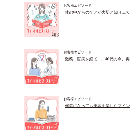
お客様エピソード
体の中からのケアが大切と知り…ス
お客様エピソード
激務、闘病を経て…。40代の今、再
お客様エピソード
何歳になっても美容を楽しむマイン