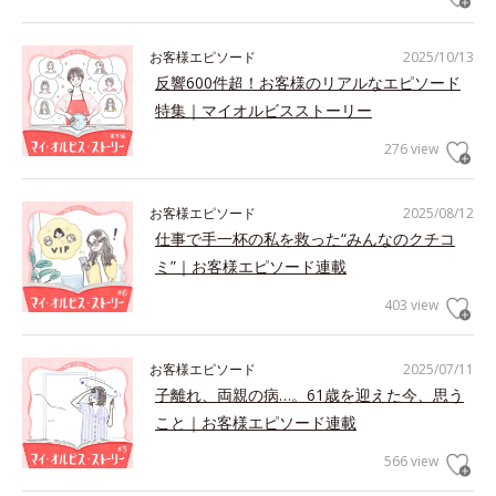
お客様エピソード
2025/10/13
反響600件超！お客様のリアルなエピソード
特集｜マイオルビスストーリー
276 view
お客様エピソード
2025/08/12
仕事で手一杯の私を救った“みんなのクチコ
ミ”｜お客様エピソード連載
403 view
お客様エピソード
2025/07/11
子離れ、両親の病…。61歳を迎えた今、思う
こと｜お客様エピソード連載
566 view