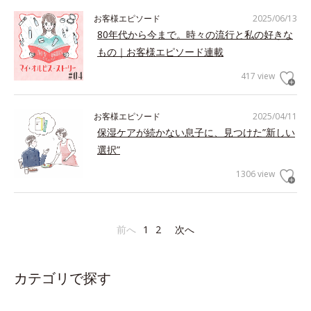
お客様エピソード
2025/06/13
80年代から今まで。時々の流行と私の好きな
もの｜お客様エピソード連載
417 view
お客様エピソード
2025/04/11
保湿ケアが続かない息子に、見つけた”新しい
選択”
1306 view
前へ
1
2
次へ
カテゴリで探す