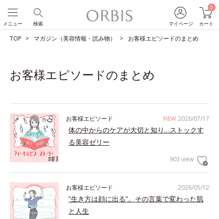
0
メニュー
検索
マイページ
カート
TOP
マガジン（美容情報・読み物）
お客様エピソードのまとめ
お客様エピソードのまとめ
お客様エピソード
NEW
2026/07/17
体の中からのケアが大切と知り…ストックす
る美容ゼリー
903 view
お客様エピソード
2026/05/12
”生き方は顔に出る”。その言葉で変わった肌
と人生