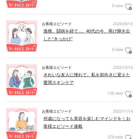
0 view
お客様エピソード
2026/03/13
激務、闘病を経て…。40代の今、再び輝き出
した“きっかけ”
0 view
お客様エピソード
2025/12/16
きれいな友人に憧れて。私を前向きに変えた
愛用スキンケア
105 view
お客様エピソード
2025/11/14
何歳になっても美容を楽しむマインドを｜お
客様エピソード連載
379 view