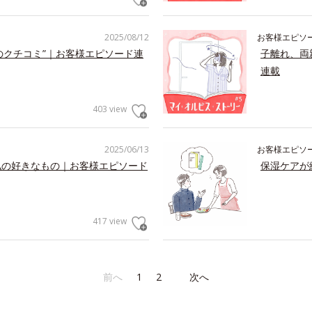
2025/08/12
お客様エピソ
のクチコミ”｜お客様エピソード連
子離れ、両
連載
403 view
2025/06/13
お客様エピソ
私の好きなもの｜お客様エピソード
保湿ケアが
417 view
前へ
1
2
次へ