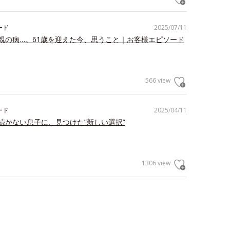
ード
2025/07/11
親の病…。61歳を迎えた今、思うこと｜お客様エピソード
566 view
ード
2025/04/11
続かない息子に、見つけた”新しい選択”
1306 view