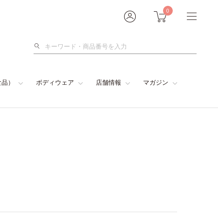
0
検
索
食品）
ボディウェア
店舗情報
マガジン