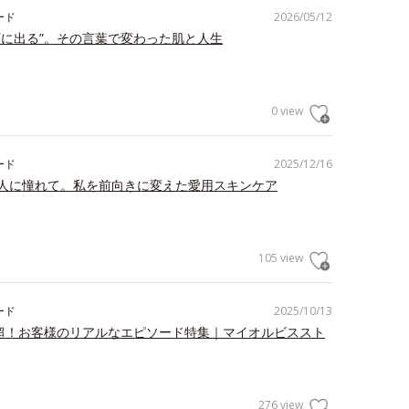
ード
2026/05/12
顔に出る”。その言葉で変わった肌と人生
0 view
ード
2025/12/16
人に憧れて。私を前向きに変えた愛用スキンケア
105 view
ード
2025/10/13
件超！お客様のリアルなエピソード特集｜マイオルビススト
276 view