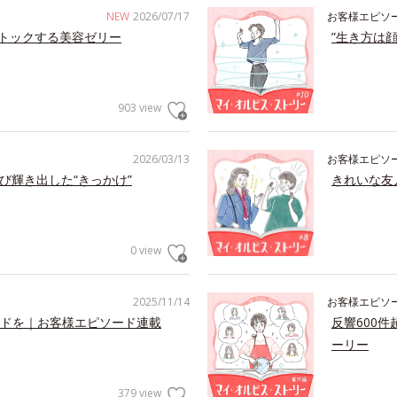
NEW
2026/07/17
お客様エピソ
トックする美容ゼリー
”生き方は
903 view
2026/03/13
お客様エピソ
び輝き出した“きっかけ”
きれいな友
0 view
2025/11/14
お客様エピソ
ドを｜お客様エピソード連載
反響600
ーリー
379 view