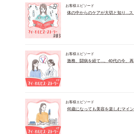
お客様エピソード
体の中からのケアが大切と知り…ス
お客様エピソード
激務、闘病を経て…。40代の今、再
お客様エピソード
何歳になっても美容を楽しむマイン