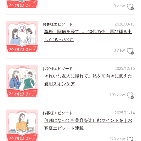
0 view
お客様エピソード
2026/03/13
激務、闘病を経て…。40代の今、再び輝き出
した“きっかけ”
0 view
お客様エピソード
2025/12/16
きれいな友人に憧れて。私を前向きに変えた
愛用スキンケア
105 view
お客様エピソード
2025/11/14
何歳になっても美容を楽しむマインドを｜お
客様エピソード連載
379 view