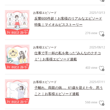
お客様エピソード
2025/10/13
反響600件超！お客様のリアルなエピソード
特集｜マイオルビスストーリー
276 view
お客様エピソード
2025/08/12
仕事で手一杯の私を救った“みんなのクチコ
ミ”｜お客様エピソード連載
403 view
お客様エピソード
2025/07/11
子離れ、両親の病…。61歳を迎えた今、思う
こと｜お客様エピソード連載
566 view