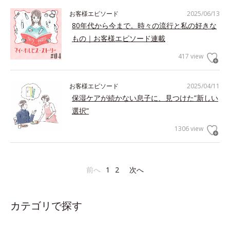
お客様エピソード
2025/06/13
80年代から今まで。時々の流行と私の好きな
もの｜お客様エピソード連載
417 view
お客様エピソード
2025/04/11
保湿ケアが続かない息子に、見つけた”新しい
選択”
1306 view
前へ
1
2
次へ
カテゴリで探す