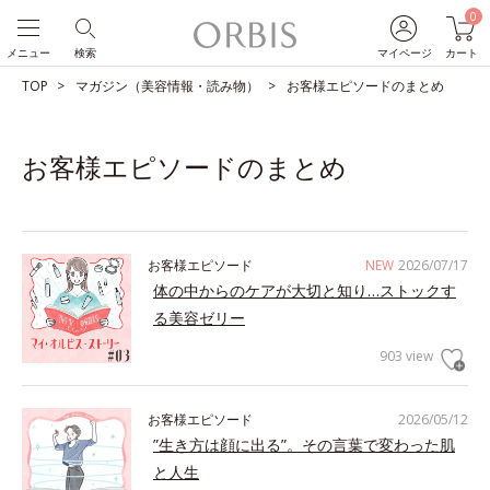
0
メニュー
検索
マイページ
カート
TOP
マガジン（美容情報・読み物）
お客様エピソードのまとめ
お客様エピソードのまとめ
お客様エピソード
NEW
2026/07/17
体の中からのケアが大切と知り…ストックす
る美容ゼリー
903 view
お客様エピソード
2026/05/12
”生き方は顔に出る”。その言葉で変わった肌
と人生