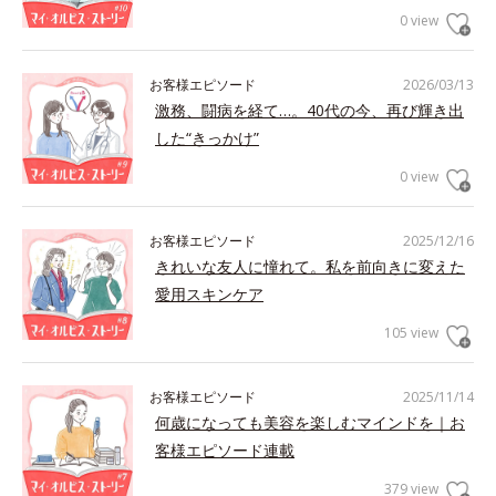
0 view
お客様エピソード
2026/03/13
激務、闘病を経て…。40代の今、再び輝き出
した“きっかけ”
0 view
お客様エピソード
2025/12/16
きれいな友人に憧れて。私を前向きに変えた
愛用スキンケア
105 view
お客様エピソード
2025/11/14
何歳になっても美容を楽しむマインドを｜お
客様エピソード連載
379 view