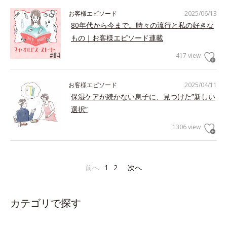
お客様エピソード
2025/06/13
80年代から今まで。時々の流行と私の好きな
もの｜お客様エピソード連載
417 view
お客様エピソード
2025/04/11
保湿ケアが続かない息子に、見つけた”新しい
選択”
1306 view
前へ
1
2
次へ
カテゴリで探す