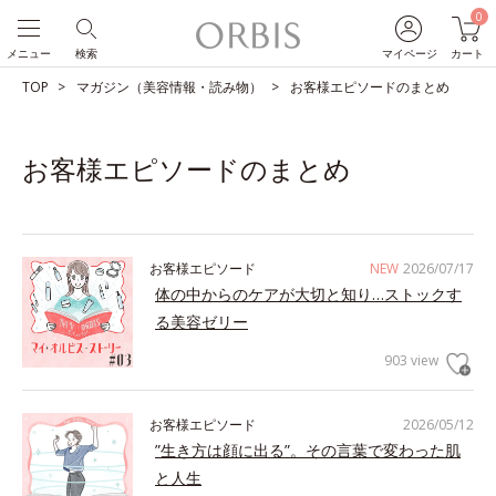
0
メニュー
検索
マイページ
カート
TOP
マガジン（美容情報・読み物）
お客様エピソードのまとめ
お客様エピソードのまとめ
お客様エピソード
NEW
2026/07/17
体の中からのケアが大切と知り…ストックす
る美容ゼリー
903 view
お客様エピソード
2026/05/12
”生き方は顔に出る”。その言葉で変わった肌
と人生