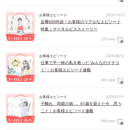
お客様エピソード
2025/10/13
反響600件超！お客様のリアルなエピソード
特集｜マイオルビスストーリー
276 view
お客様エピソード
2025/08/12
仕事で手一杯の私を救った“みんなのクチコ
ミ”｜お客様エピソード連載
403 view
お客様エピソード
2025/07/11
子離れ、両親の病…。61歳を迎えた今、思う
こと｜お客様エピソード連載
566 view