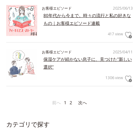
お客様エピソード
2025/06/13
80年代から今まで。時々の流行と私の好きな
もの｜お客様エピソード連載
417 view
お客様エピソード
2025/04/11
保湿ケアが続かない息子に、見つけた”新しい
選択”
1306 view
前へ
1
2
次へ
カテゴリで探す