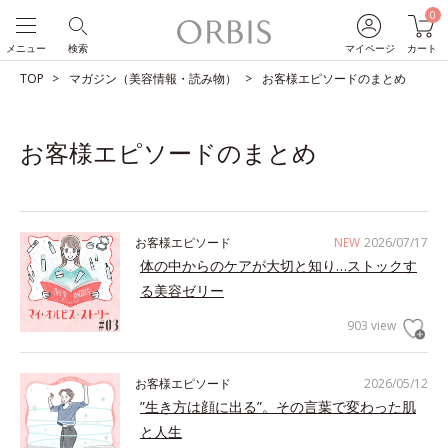
0
メニュー
検索
マイページ
カート
TOP
マガジン（美容情報・読み物）
お客様エピソードのまとめ
お客様エピソードのまとめ
お客様エピソード
NEW
2026/07/17
体の中からのケアが大切と知り…ストックす
る美容ゼリー
903 view
お客様エピソード
2026/05/12
”生き方は顔に出る”。その言葉で変わった肌
と人生