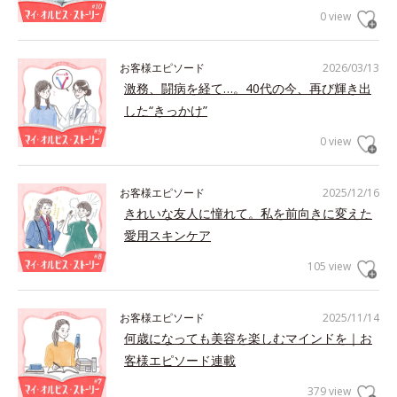
0 view
お客様エピソード
2026/03/13
激務、闘病を経て…。40代の今、再び輝き出
した“きっかけ”
0 view
お客様エピソード
2025/12/16
きれいな友人に憧れて。私を前向きに変えた
愛用スキンケア
105 view
お客様エピソード
2025/11/14
何歳になっても美容を楽しむマインドを｜お
客様エピソード連載
379 view