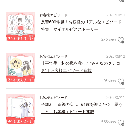
お客様エピソード
2025/10/13
反響600件超！お客様のリアルなエピソード
特集｜マイオルビスストーリー
276 view
お客様エピソード
2025/08/12
仕事で手一杯の私を救った“みんなのクチコ
ミ”｜お客様エピソード連載
403 view
お客様エピソード
2025/07/11
子離れ、両親の病…。61歳を迎えた今、思う
こと｜お客様エピソード連載
566 view