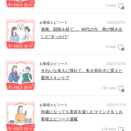
0 view
お客様エピソード
2026/03/13
激務、闘病を経て…。40代の今、再び輝き出
した“きっかけ”
0 view
お客様エピソード
2025/12/16
きれいな友人に憧れて。私を前向きに変えた
愛用スキンケア
105 view
お客様エピソード
2025/11/14
何歳になっても美容を楽しむマインドを｜お
客様エピソード連載
379 view