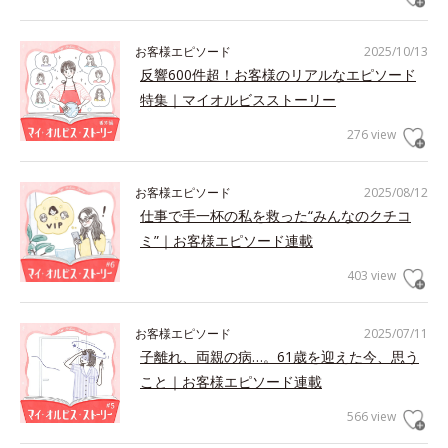
お客様エピソード
2025/10/13
反響600件超！お客様のリアルなエピソード
特集｜マイオルビスストーリー
276 view
お客様エピソード
2025/08/12
仕事で手一杯の私を救った“みんなのクチコ
ミ”｜お客様エピソード連載
403 view
お客様エピソード
2025/07/11
子離れ、両親の病…。61歳を迎えた今、思う
こと｜お客様エピソード連載
566 view