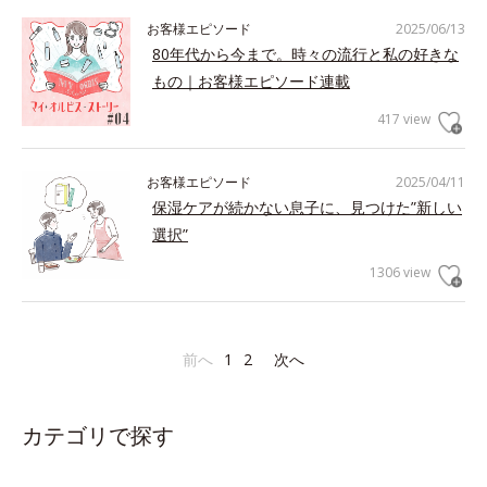
お客様エピソード
2025/06/13
80年代から今まで。時々の流行と私の好きな
もの｜お客様エピソード連載
417 view
お客様エピソード
2025/04/11
保湿ケアが続かない息子に、見つけた”新しい
選択”
1306 view
前へ
1
2
次へ
カテゴリで探す