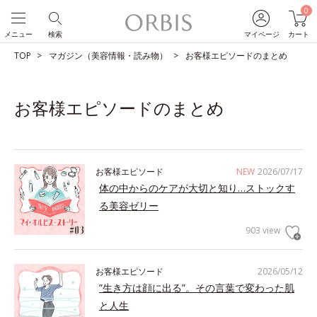
0
メニュー
検索
マイページ
カート
TOP
マガジン（美容情報・読み物）
お客様エピソードのまとめ
お客様エピソードのまとめ
お客様エピソード
NEW
2026/07/17
体の中からのケアが大切と知り…ストックす
る美容ゼリー
903 view
お客様エピソード
2026/05/12
”生き方は顔に出る”。その言葉で変わった肌
と人生