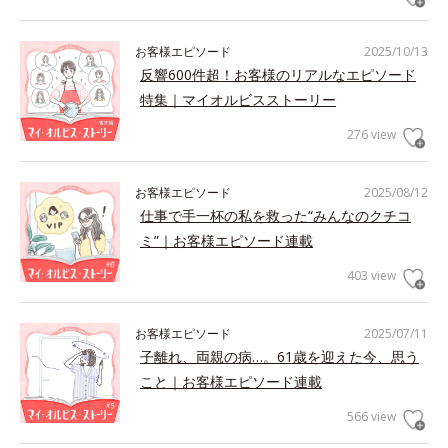
お客様エピソード
2025/10/13
反響600件超！お客様のリアルなエピソード
特集｜マイオルビスストーリー
276 view
お客様エピソード
2025/08/12
仕事で手一杯の私を救った“みんなのクチコ
ミ”｜お客様エピソード連載
403 view
お客様エピソード
2025/07/11
子離れ、両親の病…。61歳を迎えた今、思う
こと｜お客様エピソード連載
566 view