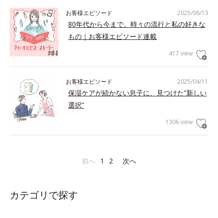
お客様エピソード
2025/06/13
80年代から今まで。時々の流行と私の好きな
もの｜お客様エピソード連載
417 view
お客様エピソード
2025/04/11
保湿ケアが続かない息子に、見つけた”新しい
選択”
1306 view
前へ
1
2
次へ
カテゴリで探す