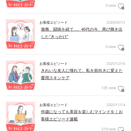
0 view
お客様エピソード
2026/03/13
激務、闘病を経て…。40代の今、再び輝き出
した“きっかけ”
0 view
お客様エピソード
2025/12/16
きれいな友人に憧れて。私を前向きに変えた
愛用スキンケア
105 view
お客様エピソード
2025/11/14
何歳になっても美容を楽しむマインドを｜お
客様エピソード連載
379 view