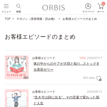
0
メニュー
検索
マイページ
カート
TOP
マガジン（美容情報・読み物）
お客様エピソードのまとめ
お客様エピソードのまとめ
お客様エピソード
NEW
2026/07/17
体の中からのケアが大切と知り…ストックす
る美容ゼリー
903 view
お客様エピソード
2026/05/12
”生き方は顔に出る”。その言葉で変わった肌
と人生