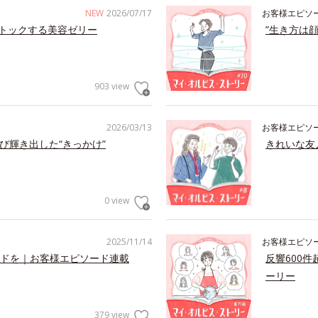
NEW
2026/07/17
お客様エピソ
トックする美容ゼリー
”生き方は
903 view
2026/03/13
お客様エピソ
び輝き出した“きっかけ”
きれいな友
0 view
2025/11/14
お客様エピソ
ドを｜お客様エピソード連載
反響600
ーリー
379 view