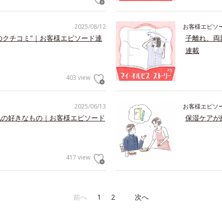
2025/08/12
お客様エピソ
のクチコミ”｜お客様エピソード連
子離れ、両
連載
403 view
2025/06/13
お客様エピソ
私の好きなもの｜お客様エピソード
保湿ケアが
417 view
前へ
1
2
次へ