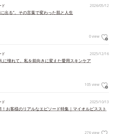
ード
2026/05/12
顔に出る”。その言葉で変わった肌と人生
0 view
ード
2025/12/16
人に憧れて。私を前向きに変えた愛用スキンケア
105 view
ード
2025/10/13
件超！お客様のリアルなエピソード特集｜マイオルビススト
276 view