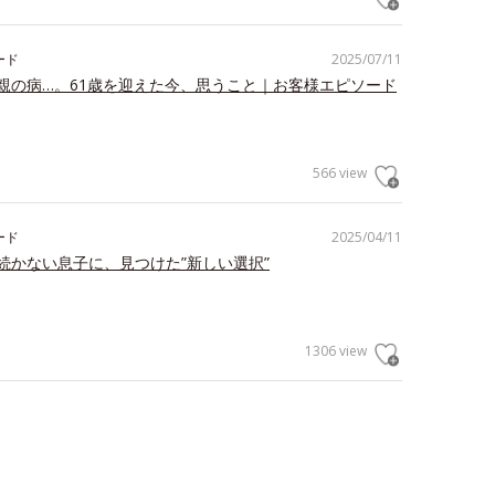
ード
2025/07/11
親の病…。61歳を迎えた今、思うこと｜お客様エピソード
566 view
ード
2025/04/11
続かない息子に、見つけた”新しい選択”
1306 view