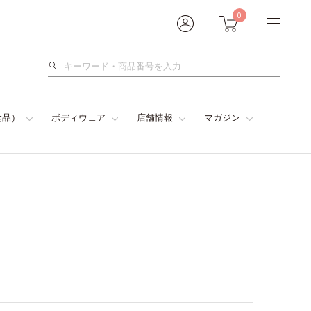
0
検
索
食品）
ボディウェア
店舗情報
マガジン