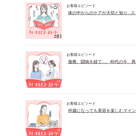
お客様エピソード
体の中からのケアが大切と知り…ス
お客様エピソード
激務、闘病を経て…。40代の今、再
お客様エピソード
何歳になっても美容を楽しむマイン