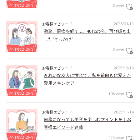
0 view
お客様エピソード
2026/03/13
激務、闘病を経て…。40代の今、再び輝き出
した“きっかけ”
0 view
お客様エピソード
2025/12/16
きれいな友人に憧れて。私を前向きに変えた
愛用スキンケア
105 view
お客様エピソード
2025/11/14
何歳になっても美容を楽しむマインドを｜お
客様エピソード連載
379 view