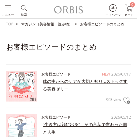
0
メニュー
検索
マイページ
カート
TOP
マガジン（美容情報・読み物）
お客様エピソードのまとめ
お客様エピソードのまとめ
お客様エピソード
NEW
2026/07/17
体の中からのケアが大切と知り…ストックす
る美容ゼリー
903 view
お客様エピソード
2026/05/12
”生き方は顔に出る”。その言葉で変わった肌
と人生