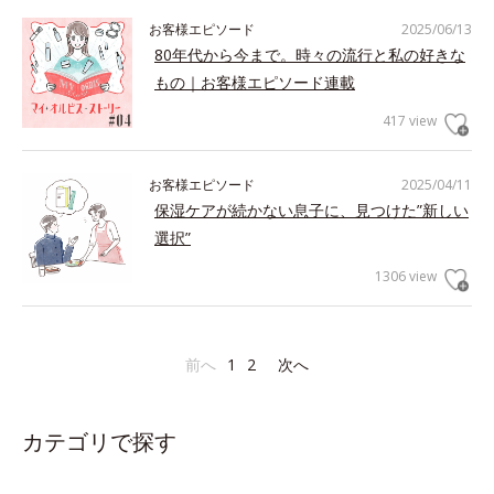
お客様エピソード
2025/06/13
80年代から今まで。時々の流行と私の好きな
もの｜お客様エピソード連載
417 view
お客様エピソード
2025/04/11
保湿ケアが続かない息子に、見つけた”新しい
選択”
1306 view
前へ
1
2
次へ
カテゴリで探す