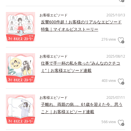
お客様エピソード
2025/10/13
反響600件超！お客様のリアルなエピソード
特集｜マイオルビスストーリー
276 view
お客様エピソード
2025/08/12
仕事で手一杯の私を救った“みんなのクチコ
ミ”｜お客様エピソード連載
403 view
お客様エピソード
2025/07/11
子離れ、両親の病…。61歳を迎えた今、思う
こと｜お客様エピソード連載
566 view