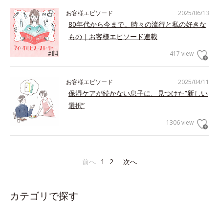
お客様エピソード
2025/06/13
80年代から今まで。時々の流行と私の好きな
もの｜お客様エピソード連載
417 view
お客様エピソード
2025/04/11
保湿ケアが続かない息子に、見つけた”新しい
選択”
1306 view
前へ
1
2
次へ
カテゴリで探す