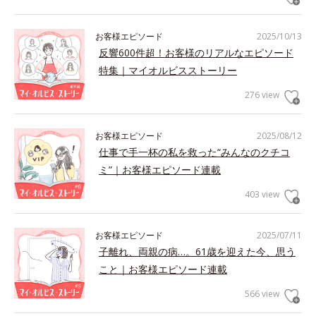
お客様エピソード
2025/10/13
反響600件超！お客様のリアルなエピソード
特集｜マイオルビスストーリー
276 view
お客様エピソード
2025/08/12
仕事で手一杯の私を救った“みんなのクチコ
ミ”｜お客様エピソード連載
403 view
お客様エピソード
2025/07/11
子離れ、両親の病…。61歳を迎えた今、思う
こと｜お客様エピソード連載
566 view