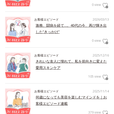
0 view
お客様エピソード
2026/03/13
激務、闘病を経て…。40代の今、再び輝き出
した“きっかけ”
0 view
お客様エピソード
2025/12/16
きれいな友人に憧れて。私を前向きに変えた
愛用スキンケア
105 view
お客様エピソード
2025/11/14
何歳になっても美容を楽しむマインドを｜お
客様エピソード連載
379 view