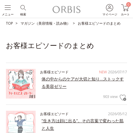
0
メニュー
検索
マイページ
カート
TOP
マガジン（美容情報・読み物）
お客様エピソードのまとめ
お客様エピソードのまとめ
お客様エピソード
NEW
2026/07/17
体の中からのケアが大切と知り…ストックす
る美容ゼリー
903 view
お客様エピソード
2026/05/12
”生き方は顔に出る”。その言葉で変わった肌
と人生