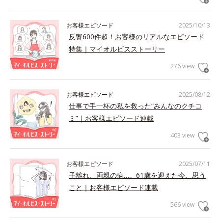
お客様エピソード
2025/10/13
反響600件超！お客様のリアルなエピソード
特集｜マイオルビスストーリー
276 view
お客様エピソード
2025/08/12
仕事で手一杯の私を救った“みんなのクチコ
ミ”｜お客様エピソード連載
403 view
お客様エピソード
2025/07/11
子離れ、両親の病…。61歳を迎えた今、思う
こと｜お客様エピソード連載
566 view