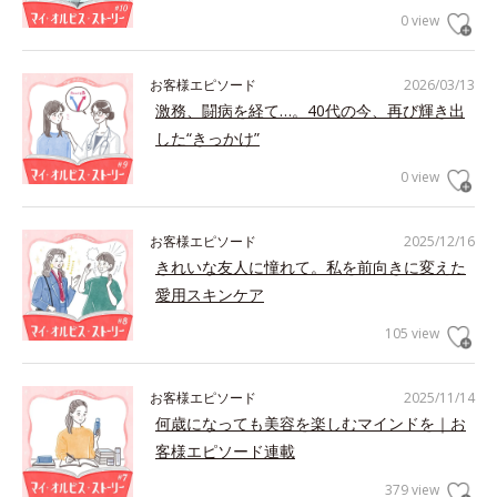
0 view
お客様エピソード
2026/03/13
激務、闘病を経て…。40代の今、再び輝き出
した“きっかけ”
0 view
お客様エピソード
2025/12/16
きれいな友人に憧れて。私を前向きに変えた
愛用スキンケア
105 view
お客様エピソード
2025/11/14
何歳になっても美容を楽しむマインドを｜お
客様エピソード連載
379 view