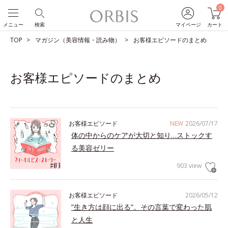
0
メニュー
検索
マイページ
カート
TOP
マガジン（美容情報・読み物）
お客様エピソードのまとめ
お客様エピソードのまとめ
お客様エピソード
NEW
2026/07/17
体の中からのケアが大切と知り…ストックす
る美容ゼリー
903 view
お客様エピソード
2026/05/12
”生き方は顔に出る”。その言葉で変わった肌
と人生