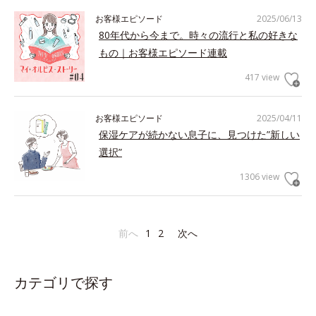
お客様エピソード
2025/06/13
80年代から今まで。時々の流行と私の好きな
もの｜お客様エピソード連載
417 view
お客様エピソード
2025/04/11
保湿ケアが続かない息子に、見つけた”新しい
選択”
1306 view
前へ
1
2
次へ
カテゴリで探す