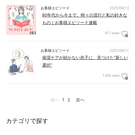
お客様エピソード
2025/06/13
80年代から今まで。時々の流行と私の好きな
もの｜お客様エピソード連載
417 view
お客様エピソード
2025/04/11
保湿ケアが続かない息子に、見つけた”新しい
選択”
1306 view
前へ
1
2
次へ
カテゴリで探す