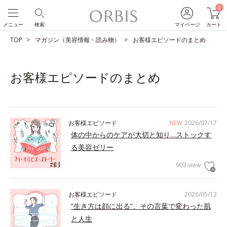
0
メニュー
検索
マイページ
カート
TOP
マガジン（美容情報・読み物）
お客様エピソードのまとめ
お客様エピソードのまとめ
お客様エピソード
NEW
2026/07/17
体の中からのケアが大切と知り…ストックす
る美容ゼリー
903 view
お客様エピソード
2026/05/12
”生き方は顔に出る”。その言葉で変わった肌
と人生