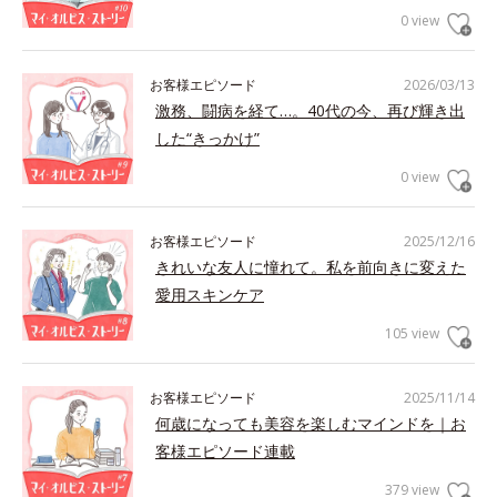
0 view
お客様エピソード
2026/03/13
激務、闘病を経て…。40代の今、再び輝き出
した“きっかけ”
0 view
お客様エピソード
2025/12/16
きれいな友人に憧れて。私を前向きに変えた
愛用スキンケア
105 view
お客様エピソード
2025/11/14
何歳になっても美容を楽しむマインドを｜お
客様エピソード連載
379 view