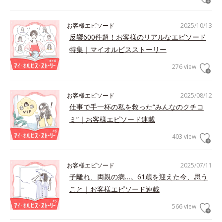
お客様エピソード
2025/10/13
反響600件超！お客様のリアルなエピソード
特集｜マイオルビスストーリー
276 view
お客様エピソード
2025/08/12
仕事で手一杯の私を救った“みんなのクチコ
ミ”｜お客様エピソード連載
403 view
お客様エピソード
2025/07/11
子離れ、両親の病…。61歳を迎えた今、思う
こと｜お客様エピソード連載
566 view