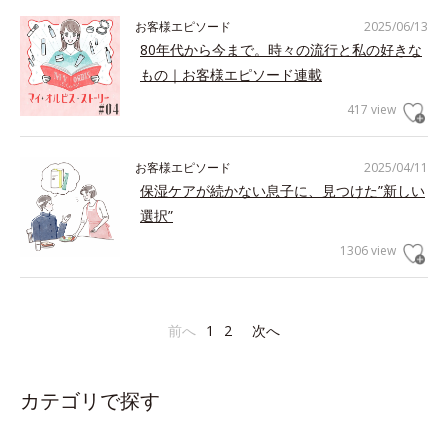
お客様エピソード
2025/06/13
80年代から今まで。時々の流行と私の好きな
もの｜お客様エピソード連載
417 view
お客様エピソード
2025/04/11
保湿ケアが続かない息子に、見つけた”新しい
選択”
1306 view
前へ
1
2
次へ
カテゴリで探す