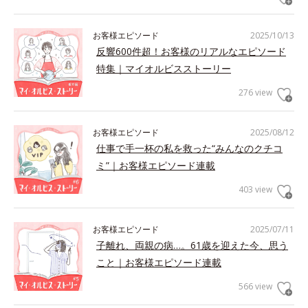
お客様エピソード
2025/10/13
反響600件超！お客様のリアルなエピソード
特集｜マイオルビスストーリー
276 view
お客様エピソード
2025/08/12
仕事で手一杯の私を救った“みんなのクチコ
ミ”｜お客様エピソード連載
403 view
お客様エピソード
2025/07/11
子離れ、両親の病…。61歳を迎えた今、思う
こと｜お客様エピソード連載
566 view