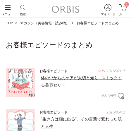
0
メニュー
検索
マイページ
カート
TOP
マガジン（美容情報・読み物）
お客様エピソードのまとめ
お客様エピソードのまとめ
お客様エピソード
NEW
2026/07/17
体の中からのケアが大切と知り…ストックす
る美容ゼリー
903 view
お客様エピソード
2026/05/12
”生き方は顔に出る”。その言葉で変わった肌
と人生