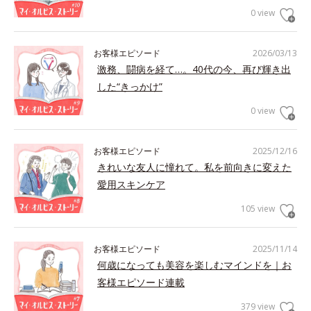
0 view
お客様エピソード
2026/03/13
激務、闘病を経て…。40代の今、再び輝き出
した“きっかけ”
0 view
お客様エピソード
2025/12/16
きれいな友人に憧れて。私を前向きに変えた
愛用スキンケア
105 view
お客様エピソード
2025/11/14
何歳になっても美容を楽しむマインドを｜お
客様エピソード連載
379 view