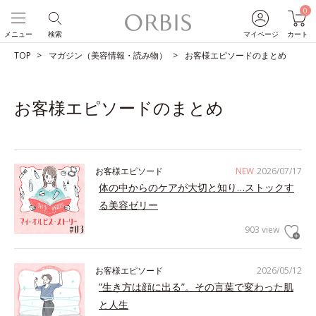
0
メニュー
検索
マイページ
カート
TOP
マガジン（美容情報・読み物）
お客様エピソードのまとめ
お客様エピソードのまとめ
お客様エピソード
NEW
2026/07/17
体の中からのケアが大切と知り…ストックす
る美容ゼリー
903 view
お客様エピソード
2026/05/12
”生き方は顔に出る”。その言葉で変わった肌
と人生