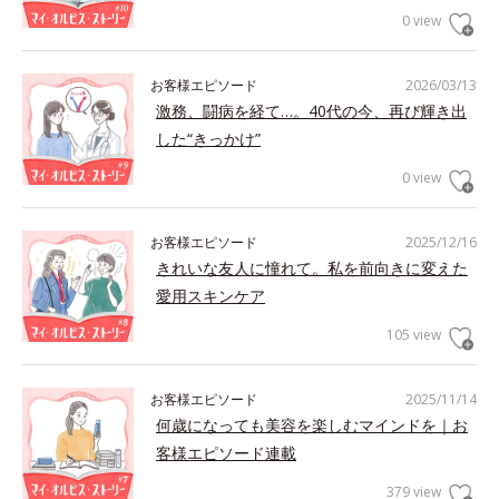
0 view
お客様エピソード
2026/03/13
激務、闘病を経て…。40代の今、再び輝き出
した“きっかけ”
0 view
お客様エピソード
2025/12/16
きれいな友人に憧れて。私を前向きに変えた
愛用スキンケア
105 view
お客様エピソード
2025/11/14
何歳になっても美容を楽しむマインドを｜お
客様エピソード連載
379 view