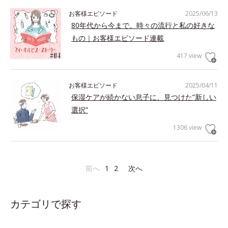
お客様エピソード
2025/06/13
80年代から今まで。時々の流行と私の好きな
もの｜お客様エピソード連載
417 view
お客様エピソード
2025/04/11
保湿ケアが続かない息子に、見つけた”新しい
選択”
1306 view
前へ
1
2
次へ
カテゴリで探す