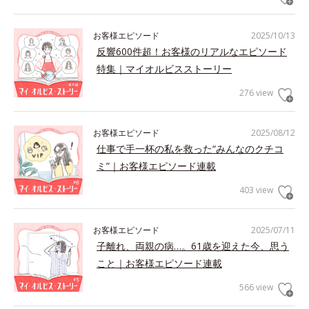
お客様エピソード
2025/10/13
反響600件超！お客様のリアルなエピソード
特集｜マイオルビスストーリー
276 view
お客様エピソード
2025/08/12
仕事で手一杯の私を救った“みんなのクチコ
ミ”｜お客様エピソード連載
403 view
お客様エピソード
2025/07/11
子離れ、両親の病…。61歳を迎えた今、思う
こと｜お客様エピソード連載
566 view