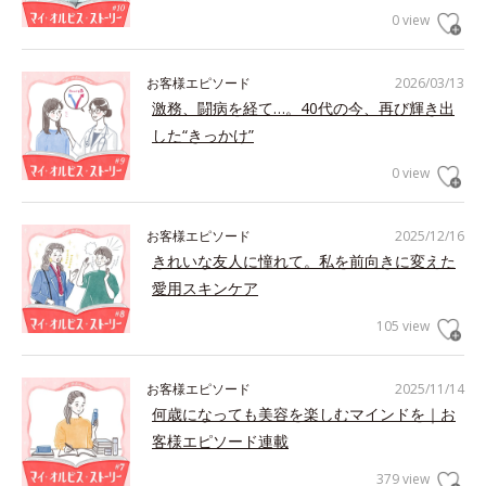
0 view
お客様エピソード
2026/03/13
激務、闘病を経て…。40代の今、再び輝き出
した“きっかけ”
0 view
お客様エピソード
2025/12/16
きれいな友人に憧れて。私を前向きに変えた
愛用スキンケア
105 view
お客様エピソード
2025/11/14
何歳になっても美容を楽しむマインドを｜お
客様エピソード連載
379 view