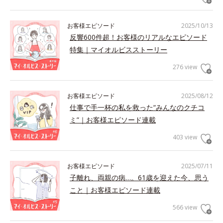
お客様エピソード
2025/10/13
反響600件超！お客様のリアルなエピソード
特集｜マイオルビスストーリー
276 view
お客様エピソード
2025/08/12
仕事で手一杯の私を救った“みんなのクチコ
ミ”｜お客様エピソード連載
403 view
お客様エピソード
2025/07/11
子離れ、両親の病…。61歳を迎えた今、思う
こと｜お客様エピソード連載
566 view