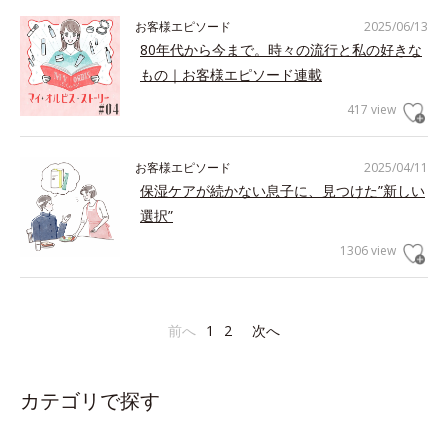
お客様エピソード
2025/06/13
80年代から今まで。時々の流行と私の好きな
もの｜お客様エピソード連載
417 view
お客様エピソード
2025/04/11
保湿ケアが続かない息子に、見つけた”新しい
選択”
1306 view
前へ
1
2
次へ
カテゴリで探す