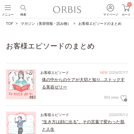
0
メニュー
検索
マイページ
カート
TOP
マガジン（美容情報・読み物）
お客様エピソードのまとめ
お客様エピソードのまとめ
お客様エピソード
NEW
2026/07/17
体の中からのケアが大切と知り…ストックす
る美容ゼリー
903 view
お客様エピソード
2026/05/12
”生き方は顔に出る”。その言葉で変わった肌
と人生