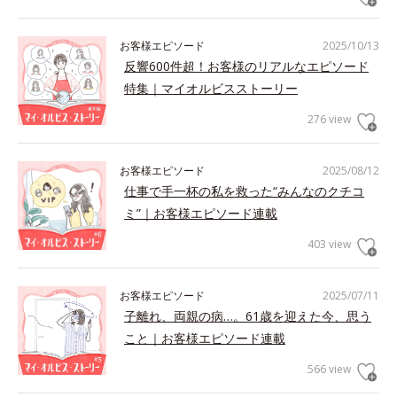
お客様エピソード
2025/10/13
反響600件超！お客様のリアルなエピソード
特集｜マイオルビスストーリー
276 view
お客様エピソード
2025/08/12
仕事で手一杯の私を救った“みんなのクチコ
ミ”｜お客様エピソード連載
403 view
お客様エピソード
2025/07/11
子離れ、両親の病…。61歳を迎えた今、思う
こと｜お客様エピソード連載
566 view