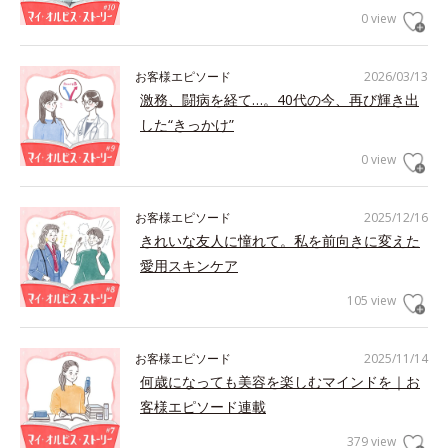
0 view
お客様エピソード
2026/03/13
激務、闘病を経て…。40代の今、再び輝き出
した“きっかけ”
0 view
お客様エピソード
2025/12/16
きれいな友人に憧れて。私を前向きに変えた
愛用スキンケア
105 view
お客様エピソード
2025/11/14
何歳になっても美容を楽しむマインドを｜お
客様エピソード連載
379 view