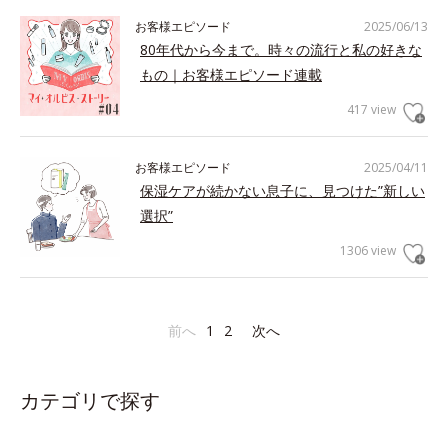
お客様エピソード
2025/06/13
80年代から今まで。時々の流行と私の好きな
もの｜お客様エピソード連載
417 view
お客様エピソード
2025/04/11
保湿ケアが続かない息子に、見つけた”新しい
選択”
1306 view
前へ
1
2
次へ
カテゴリで探す