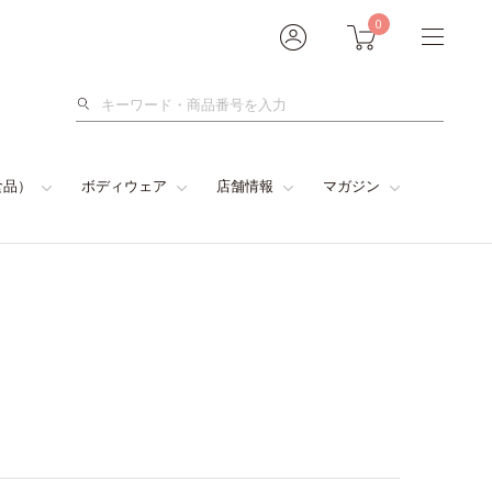
0
検
索
食品）
ボディウェア
店舗情報
マガジン