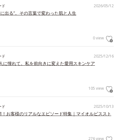
ード
2026/05/12
顔に出る”。その言葉で変わった肌と人生
0 view
ード
2025/12/16
人に憧れて。私を前向きに変えた愛用スキンケア
105 view
ード
2025/10/13
件超！お客様のリアルなエピソード特集｜マイオルビススト
276 view