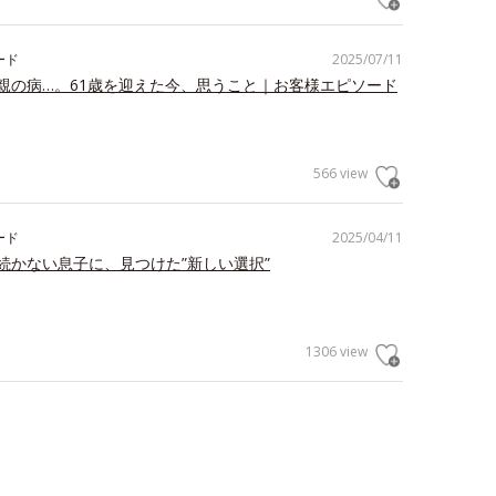
ード
2025/07/11
親の病…。61歳を迎えた今、思うこと｜お客様エピソード
566 view
ード
2025/04/11
続かない息子に、見つけた”新しい選択”
1306 view