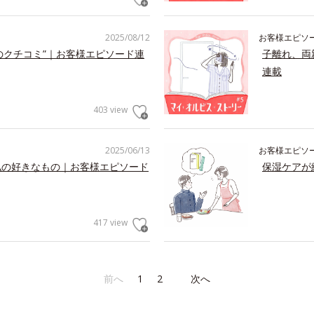
2025/08/12
お客様エピソ
のクチコミ”｜お客様エピソード連
子離れ、両
連載
403 view
2025/06/13
お客様エピソ
私の好きなもの｜お客様エピソード
保湿ケアが
417 view
前へ
1
2
次へ