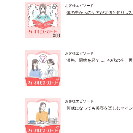
お客様エピソード
体の中からのケアが大切と知り…ス
お客様エピソード
激務、闘病を経て…。40代の今、再
お客様エピソード
何歳になっても美容を楽しむマイン