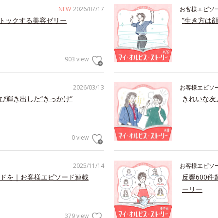
NEW
2026/07/17
お客様エピソ
トックする美容ゼリー
”生き方は
903 view
2026/03/13
お客様エピソ
び輝き出した“きっかけ”
きれいな友
0 view
2025/11/14
お客様エピソ
ドを｜お客様エピソード連載
反響600
ーリー
379 view