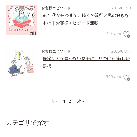
お客様エピソード
2025/06/13
80年代から今まで。時々の流行と私の好きな
もの｜お客様エピソード連載
417 view
お客様エピソード
2025/04/11
保湿ケアが続かない息子に、見つけた”新しい
選択”
1306 view
前へ
1
2
次へ
カテゴリで探す