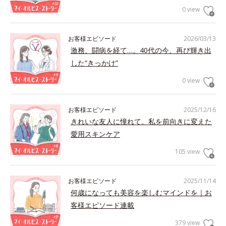
0 view
お客様エピソード
2026/03/13
激務、闘病を経て…。40代の今、再び輝き出
した“きっかけ”
0 view
お客様エピソード
2025/12/16
きれいな友人に憧れて。私を前向きに変えた
愛用スキンケア
105 view
お客様エピソード
2025/11/14
何歳になっても美容を楽しむマインドを｜お
客様エピソード連載
379 view