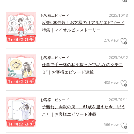
お客様エピソード
2025/10/13
反響600件超！お客様のリアルなエピソード
特集｜マイオルビスストーリー
276 view
お客様エピソード
2025/08/12
仕事で手一杯の私を救った“みんなのクチコ
ミ”｜お客様エピソード連載
403 view
お客様エピソード
2025/07/11
子離れ、両親の病…。61歳を迎えた今、思う
こと｜お客様エピソード連載
566 view