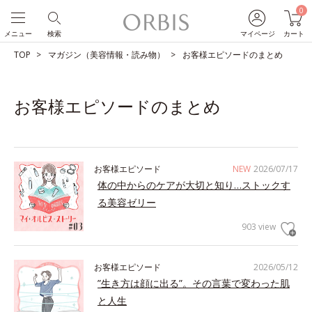
0
メニュー
検索
マイページ
カート
TOP
マガジン（美容情報・読み物）
お客様エピソードのまとめ
お客様エピソードのまとめ
お客様エピソード
NEW
2026/07/17
体の中からのケアが大切と知り…ストックす
る美容ゼリー
903 view
お客様エピソード
2026/05/12
”生き方は顔に出る”。その言葉で変わった肌
と人生