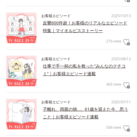
お客様エピソード
2025/10/13
反響600件超！お客様のリアルなエピソード
特集｜マイオルビスストーリー
276 view
お客様エピソード
2025/08/12
仕事で手一杯の私を救った“みんなのクチコ
ミ”｜お客様エピソード連載
403 view
お客様エピソード
2025/07/11
子離れ、両親の病…。61歳を迎えた今、思う
こと｜お客様エピソード連載
566 view