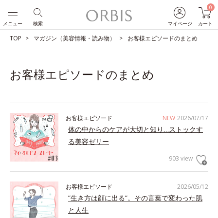
0
メニュー
検索
マイページ
カート
TOP
マガジン（美容情報・読み物）
お客様エピソードのまとめ
お客様エピソードのまとめ
お客様エピソード
NEW
2026/07/17
体の中からのケアが大切と知り…ストックす
る美容ゼリー
903 view
お客様エピソード
2026/05/12
”生き方は顔に出る”。その言葉で変わった肌
と人生