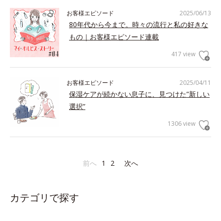
お客様エピソード
2025/06/13
80年代から今まで。時々の流行と私の好きな
もの｜お客様エピソード連載
417 view
お客様エピソード
2025/04/11
保湿ケアが続かない息子に、見つけた”新しい
選択”
1306 view
前へ
1
2
次へ
カテゴリで探す