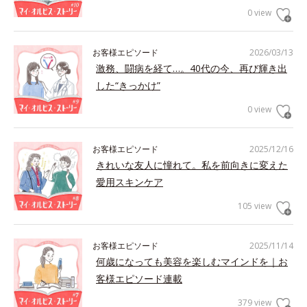
0 view
お客様エピソード
2026/03/13
激務、闘病を経て…。40代の今、再び輝き出
した“きっかけ”
0 view
お客様エピソード
2025/12/16
きれいな友人に憧れて。私を前向きに変えた
愛用スキンケア
105 view
お客様エピソード
2025/11/14
何歳になっても美容を楽しむマインドを｜お
客様エピソード連載
379 view