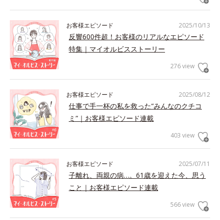
お客様エピソード
2025/10/13
反響600件超！お客様のリアルなエピソード
特集｜マイオルビスストーリー
276 view
お客様エピソード
2025/08/12
仕事で手一杯の私を救った“みんなのクチコ
ミ”｜お客様エピソード連載
403 view
お客様エピソード
2025/07/11
子離れ、両親の病…。61歳を迎えた今、思う
こと｜お客様エピソード連載
566 view