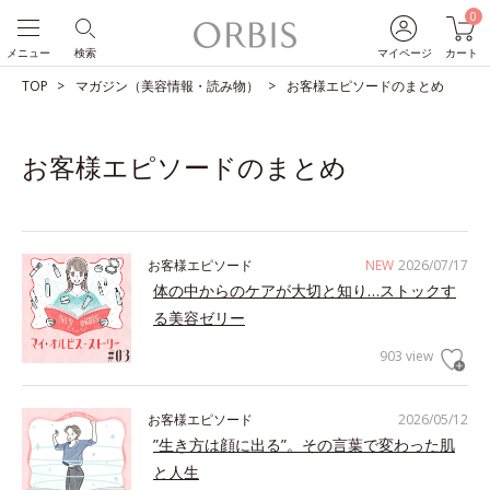
0
メニュー
検索
マイページ
カート
TOP
マガジン（美容情報・読み物）
お客様エピソードのまとめ
お客様エピソードのまとめ
お客様エピソード
NEW
2026/07/17
体の中からのケアが大切と知り…ストックす
る美容ゼリー
903 view
お客様エピソード
2026/05/12
”生き方は顔に出る”。その言葉で変わった肌
と人生