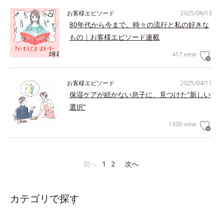
お客様エピソード
2025/06/13
80年代から今まで。時々の流行と私の好きな
もの｜お客様エピソード連載
417 view
お客様エピソード
2025/04/11
保湿ケアが続かない息子に、見つけた”新しい
選択”
1306 view
前へ
1
2
次へ
カテゴリで探す