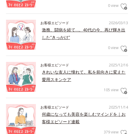
0 view
お客様エピソード
2026/03/13
激務、闘病を経て…。40代の今、再び輝き出
した“きっかけ”
0 view
お客様エピソード
2025/12/16
きれいな友人に憧れて。私を前向きに変えた
愛用スキンケア
105 view
お客様エピソード
2025/11/14
何歳になっても美容を楽しむマインドを｜お
客様エピソード連載
379 view