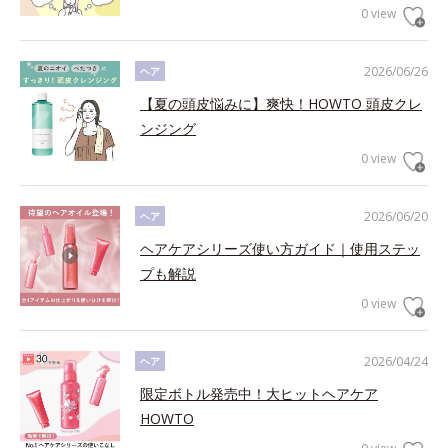
0 view
2026/06/26
ヘア
【夏の頭皮悩みに】爽快！HOWTO 頭皮クレ
ンジング
0 view
2026/06/20
ヘア
ヘアケアシリーズ使い方ガイド｜使用ステッ
プも解説
0 view
2026/04/24
ヘア
限定ボトル発売中！大ヒットヘアケア
HOWTO