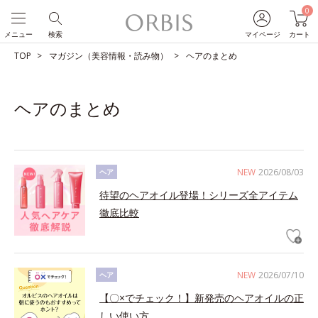
0
メニュー
検索
マイページ
カート
TOP
マガジン（美容情報・読み物）
ヘアのまとめ
ヘアのまとめ
NEW
2026/08/03
ヘア
待望のヘアオイル登場！シリーズ全アイテム
徹底比較
NEW
2026/07/10
ヘア
【〇×でチェック！】新発売のヘアオイルの正
しい使い方