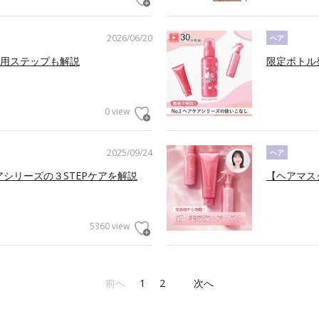
2026/06/20
ヘア
用ステップも解説
限定ボトル
0 view
2025/09/24
ヘア
アシリーズの３STEPケアを解説
【ヘアマス
5360 view
前へ
1
2
次へ