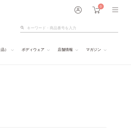
0
検
索
食品）
ボディウェア
店舗情報
マガジン