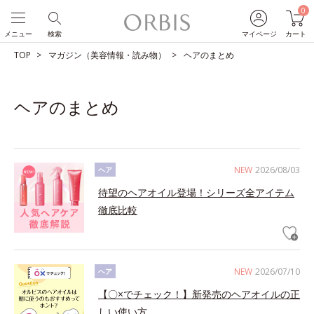
0
メニュー
検索
マイページ
カート
TOP
マガジン（美容情報・読み物）
ヘアのまとめ
ヘアのまとめ
NEW
2026/08/03
ヘア
待望のヘアオイル登場！シリーズ全アイテム
徹底比較
NEW
2026/07/10
ヘア
【〇×でチェック！】新発売のヘアオイルの正
しい使い方