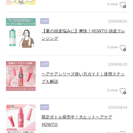
0 view
2026/06/26
ヘア
【夏の頭皮悩みに】爽快！HOWTO 頭皮クレ
ンジング
0 view
2026/06/20
ヘア
ヘアケアシリーズ使い方ガイド｜使用ステッ
プも解説
0 view
2026/04/24
ヘア
限定ボトル発売中！大ヒットヘアケア
HOWTO