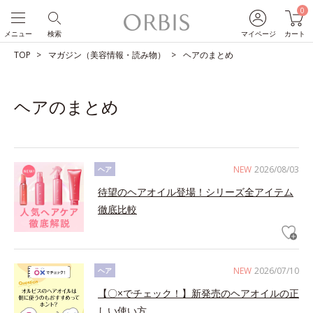
0
メニュー
検索
マイページ
カート
TOP
マガジン（美容情報・読み物）
ヘアのまとめ
ヘアのまとめ
NEW
2026/08/03
ヘア
待望のヘアオイル登場！シリーズ全アイテム
徹底比較
NEW
2026/07/10
ヘア
【〇×でチェック！】新発売のヘアオイルの正
しい使い方