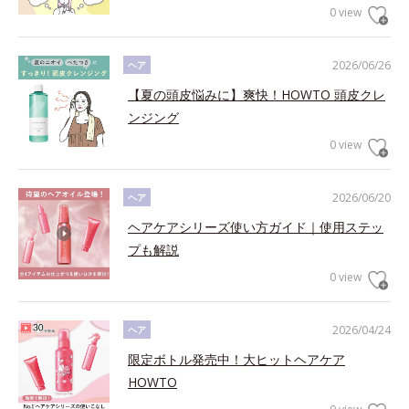
0 view
2026/06/26
ヘア
【夏の頭皮悩みに】爽快！HOWTO 頭皮クレ
ンジング
0 view
2026/06/20
ヘア
ヘアケアシリーズ使い方ガイド｜使用ステッ
プも解説
0 view
2026/04/24
ヘア
限定ボトル発売中！大ヒットヘアケア
HOWTO