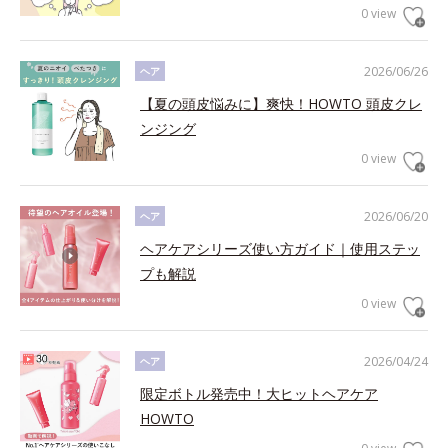
0 view
2026/06/26
ヘア
【夏の頭皮悩みに】爽快！HOWTO 頭皮クレ
ンジング
0 view
2026/06/20
ヘア
ヘアケアシリーズ使い方ガイド｜使用ステッ
プも解説
0 view
2026/04/24
ヘア
限定ボトル発売中！大ヒットヘアケア
HOWTO