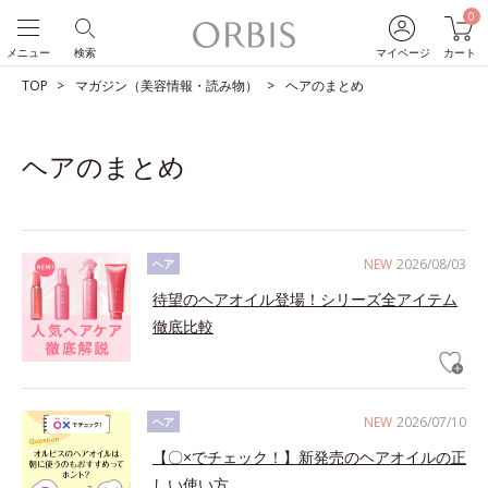
0
メニュー
検索
マイページ
カート
TOP
マガジン（美容情報・読み物）
ヘアのまとめ
ヘアのまとめ
NEW
2026/08/03
ヘア
待望のヘアオイル登場！シリーズ全アイテム
徹底比較
NEW
2026/07/10
ヘア
【〇×でチェック！】新発売のヘアオイルの正
しい使い方