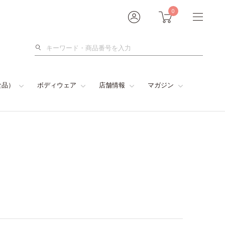
0
検
索
食品）
ボディウェア
店舗情報
マガジン