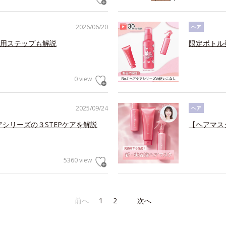
2026/06/20
ヘア
用ステップも解説
限定ボトル
0 view
2025/09/24
ヘア
アシリーズの３STEPケアを解説
【ヘアマス
5360 view
前へ
1
2
次へ