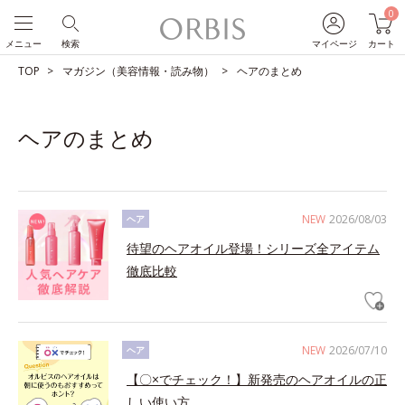
0
メニュー
検索
マイページ
カート
TOP
マガジン（美容情報・読み物）
ヘアのまとめ
ヘアのまとめ
NEW
2026/08/03
ヘア
待望のヘアオイル登場！シリーズ全アイテム
徹底比較
NEW
2026/07/10
ヘア
【〇×でチェック！】新発売のヘアオイルの正
しい使い方