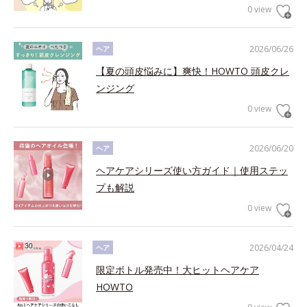
0 view
2026/06/26
ヘア
【夏の頭皮悩みに】爽快！HOWTO 頭皮クレ
ンジング
0 view
2026/06/20
ヘア
ヘアケアシリーズ使い方ガイド｜使用ステッ
プも解説
0 view
2026/04/24
ヘア
限定ボトル発売中！大ヒットヘアケア
HOWTO