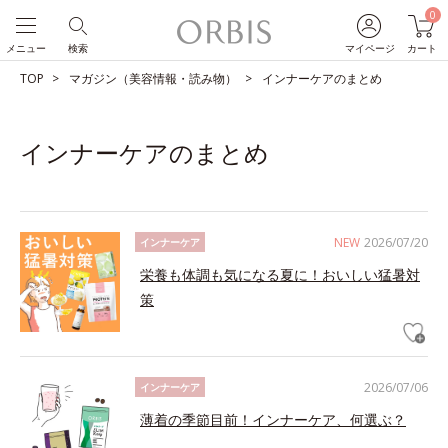
0
メニュー
検索
マイページ
カート
TOP
マガジン（美容情報・読み物）
インナーケアのまとめ
インナーケアのまとめ
NEW
2026/07/20
インナーケア
栄養も体調も気になる夏に！おいしい猛暑対
策
2026/07/06
インナーケア
薄着の季節目前！インナーケア、何選ぶ？