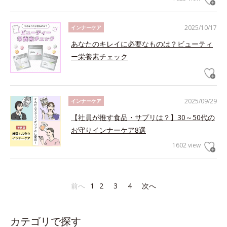
2025/10/17
インナーケア
あなたのキレイに必要なものは？ビューティ
ー栄養素チェック
2025/09/29
インナーケア
【社員が推す食品・サプリは？】30～50代の
お守りインナーケア8選
1602 view
前へ
1
2
3
4
次へ
カテゴリで探す