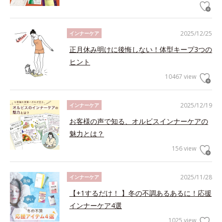
2025/12/25
インナーケア
正月休み明けに後悔しない！体型キープ3つの
ヒント
10467 view
2025/12/19
インナーケア
お客様の声で知る、オルビスインナーケアの
魅力とは？
156 view
2025/11/28
インナーケア
【+1するだけ！ 】冬の不調あるあるに！応援
インナーケア4選
1025 view