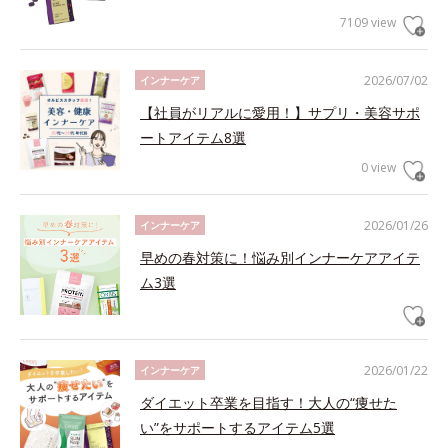
7109 view
2026/07/02
インナーケア
【社員がリアルに愛用！】サプリ・美容サポ
ートアイテム8選
0 view
2026/01/26
インナーケア
早めの春対策に！悩み別インナーケアアイテ
ム3選
2026/01/22
インナーケア
ダイエット卒業を目指す！大人の“痩せた
い”をサポートするアイテム5選