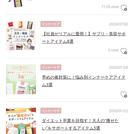
7109 view
2026/07/02
インナーケア
【社員がリアルに愛用！】サプリ・美容サポ
ートアイテム8選
0 view
2026/01/26
インナーケア
早めの春対策に！悩み別インナーケアアイテ
ム3選
2026/01/22
インナーケア
ダイエット卒業を目指す！大人の“痩せた
い”をサポートするアイテム5選