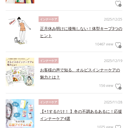
2025/12/25
インナーケア
正月休み明けに後悔しない！体型キープ3つの
ヒント
10467 view
2025/12/19
インナーケア
お客様の声で知る、オルビスインナーケアの
魅力とは？
156 view
2025/11/28
インナーケア
【+1するだけ！ 】冬の不調あるあるに！応援
インナーケア4選
1025 view