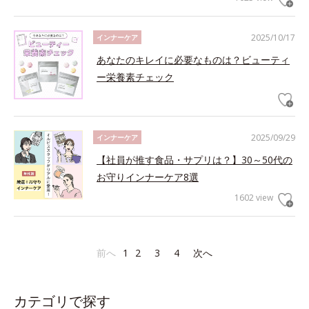
2025/10/17
インナーケア
あなたのキレイに必要なものは？ビューティ
ー栄養素チェック
2025/09/29
インナーケア
【社員が推す食品・サプリは？】30～50代の
お守りインナーケア8選
1602 view
前へ
1
2
3
4
次へ
カテゴリで探す