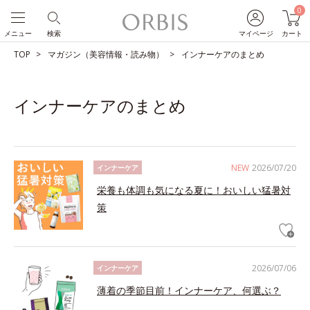
0
メニュー
検索
マイページ
カート
TOP
マガジン（美容情報・読み物）
インナーケアのまとめ
インナーケアのまとめ
NEW
2026/07/20
インナーケア
栄養も体調も気になる夏に！おいしい猛暑対
策
2026/07/06
インナーケア
薄着の季節目前！インナーケア、何選ぶ？