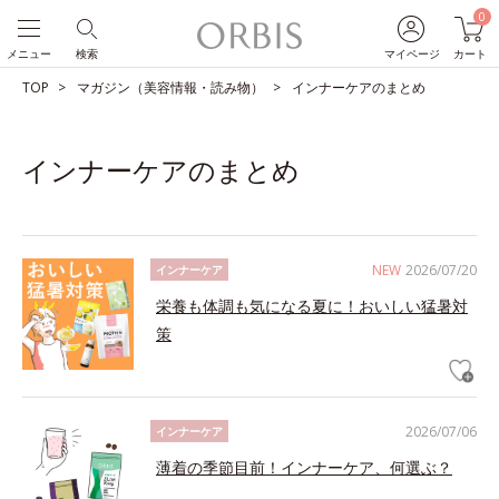
0
メニュー
検索
マイページ
カート
TOP
マガジン（美容情報・読み物）
インナーケアのまとめ
インナーケアのまとめ
NEW
2026/07/20
インナーケア
栄養も体調も気になる夏に！おいしい猛暑対
策
2026/07/06
インナーケア
薄着の季節目前！インナーケア、何選ぶ？