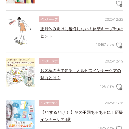
2025/12/25
インナーケア
正月休み明けに後悔しない！体型キープ3つの
ヒント
10467 view
2025/12/19
インナーケア
お客様の声で知る、オルビスインナーケアの
魅力とは？
156 view
2025/11/28
インナーケア
【+1するだけ！ 】冬の不調あるあるに！応援
インナーケア4選
1025 view