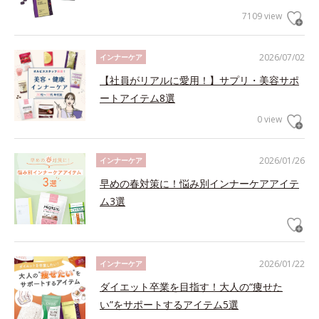
7109 view
2026/07/02
インナーケア
【社員がリアルに愛用！】サプリ・美容サポ
ートアイテム8選
0 view
2026/01/26
インナーケア
早めの春対策に！悩み別インナーケアアイテ
ム3選
2026/01/22
インナーケア
ダイエット卒業を目指す！大人の“痩せた
い”をサポートするアイテム5選