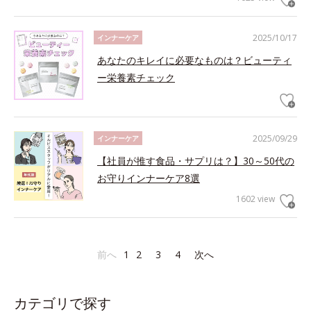
2025/10/17
インナーケア
あなたのキレイに必要なものは？ビューティ
ー栄養素チェック
2025/09/29
インナーケア
【社員が推す食品・サプリは？】30～50代の
お守りインナーケア8選
1602 view
前へ
1
2
3
4
次へ
カテゴリで探す