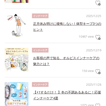
2025/12/25
インナーケア
正月休み明けに後悔しない！体型キープ3つの
ヒント
10467 view
2025/12/19
インナーケア
お客様の声で知る、オルビスインナーケアの
魅力とは？
156 view
2025/11/28
インナーケア
【+1するだけ！ 】冬の不調あるあるに！応援
インナーケア4選
1025 view