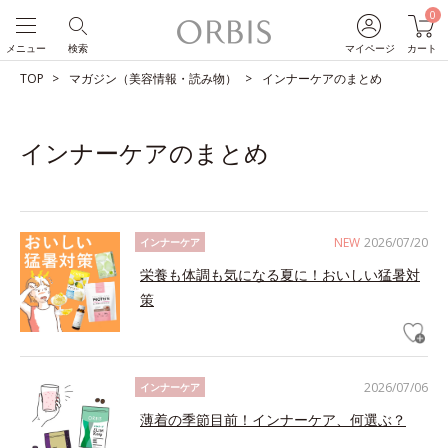
0
メニュー
検索
マイページ
カート
TOP
マガジン（美容情報・読み物）
インナーケアのまとめ
インナーケアのまとめ
NEW
2026/07/20
インナーケア
栄養も体調も気になる夏に！おいしい猛暑対
策
2026/07/06
インナーケア
薄着の季節目前！インナーケア、何選ぶ？