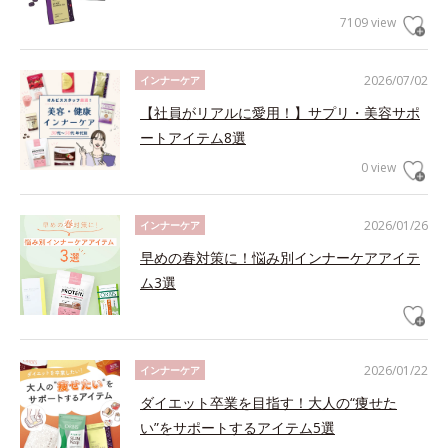
7109 view
2026/07/02
インナーケア
【社員がリアルに愛用！】サプリ・美容サポ
ートアイテム8選
0 view
2026/01/26
インナーケア
早めの春対策に！悩み別インナーケアアイテ
ム3選
2026/01/22
インナーケア
ダイエット卒業を目指す！大人の“痩せた
い”をサポートするアイテム5選