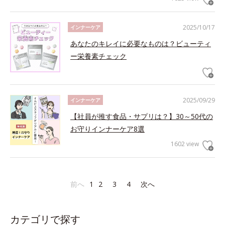
2025/10/17
インナーケア
あなたのキレイに必要なものは？ビューティ
ー栄養素チェック
2025/09/29
インナーケア
【社員が推す食品・サプリは？】30～50代の
お守りインナーケア8選
1602 view
前へ
1
2
3
4
次へ
カテゴリで探す