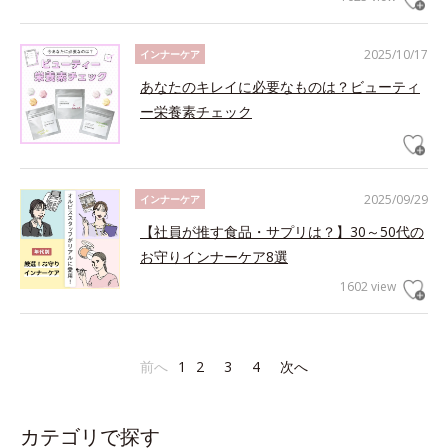
2025/10/17
インナーケア
あなたのキレイに必要なものは？ビューティ
ー栄養素チェック
2025/09/29
インナーケア
【社員が推す食品・サプリは？】30～50代の
お守りインナーケア8選
1602 view
前へ
1
2
3
4
次へ
カテゴリで探す