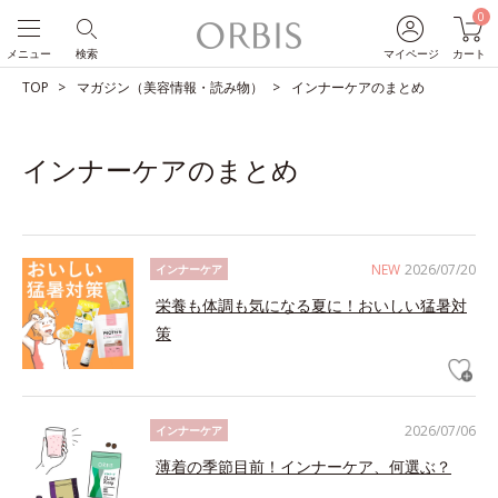
0
メニュー
検索
マイページ
カート
TOP
マガジン（美容情報・読み物）
インナーケアのまとめ
インナーケアのまとめ
NEW
2026/07/20
インナーケア
栄養も体調も気になる夏に！おいしい猛暑対
策
2026/07/06
インナーケア
薄着の季節目前！インナーケア、何選ぶ？