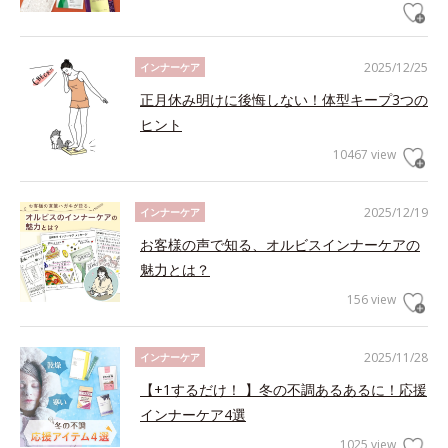
2025/12/25
インナーケア
正月休み明けに後悔しない！体型キープ3つの
ヒント
10467 view
2025/12/19
インナーケア
お客様の声で知る、オルビスインナーケアの
魅力とは？
156 view
2025/11/28
インナーケア
【+1するだけ！ 】冬の不調あるあるに！応援
インナーケア4選
1025 view