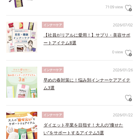
7109 view
2026/07/02
インナーケア
【社員がリアルに愛用！】サプリ・美容サポ
ートアイテム8選
0 view
2026/01/26
インナーケア
早めの春対策に！悩み別インナーケアアイテ
ム3選
2026/01/22
インナーケア
ダイエット卒業を目指す！大人の“痩せた
い”をサポートするアイテム5選