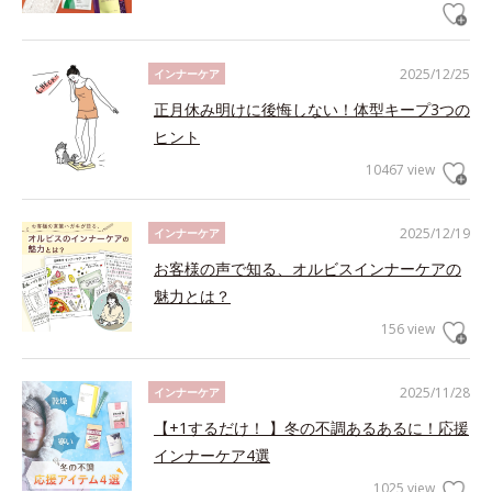
2025/12/25
インナーケア
正月休み明けに後悔しない！体型キープ3つの
ヒント
10467 view
2025/12/19
インナーケア
お客様の声で知る、オルビスインナーケアの
魅力とは？
156 view
2025/11/28
インナーケア
【+1するだけ！ 】冬の不調あるあるに！応援
インナーケア4選
1025 view