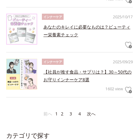
2025/10/17
インナーケア
あなたのキレイに必要なものは？ビューティ
ー栄養素チェック
2025/09/29
インナーケア
【社員が推す食品・サプリは？】30～50代の
お守りインナーケア8選
1602 view
前へ
1
2
3
4
次へ
カテゴリで探す