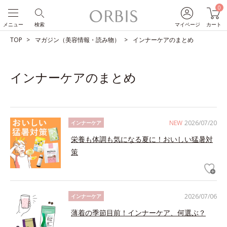
0
メニュー
検索
マイページ
カート
TOP
マガジン（美容情報・読み物）
インナーケアのまとめ
インナーケアのまとめ
NEW
2026/07/20
インナーケア
栄養も体調も気になる夏に！おいしい猛暑対
策
2026/07/06
インナーケア
薄着の季節目前！インナーケア、何選ぶ？