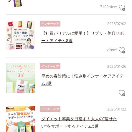
7109 view
2026/07/02
インナーケア
【社員がリアルに愛用！】サプリ・美容サポ
ートアイテム8選
0 view
2026/01/26
インナーケア
早めの春対策に！悩み別インナーケアアイテ
ム3選
2026/01/22
インナーケア
ダイエット卒業を目指す！大人の“痩せた
い”をサポートするアイテム5選