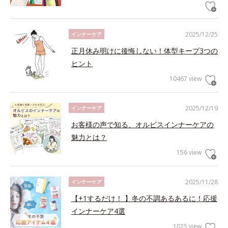
2025/12/25
インナーケア
正月休み明けに後悔しない！体型キープ3つの
ヒント
10467 view
2025/12/19
インナーケア
お客様の声で知る、オルビスインナーケアの
魅力とは？
156 view
2025/11/28
インナーケア
【+1するだけ！ 】冬の不調あるあるに！応援
インナーケア4選
1025 view