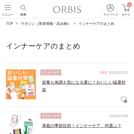
0
メニュー
検索
マイページ
カート
TOP
マガジン（美容情報・読み物）
インナーケアのまとめ
インナーケアのまとめ
NEW
2026/07/20
インナーケア
栄養も体調も気になる夏に！おいしい猛暑対
策
2026/07/06
インナーケア
薄着の季節目前！インナーケア、何選ぶ？