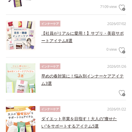
7109 view
2026/07/02
インナーケア
【社員がリアルに愛用！】サプリ・美容サポ
ートアイテム8選
0 view
2026/01/26
インナーケア
早めの春対策に！悩み別インナーケアアイテ
ム3選
2026/01/22
インナーケア
ダイエット卒業を目指す！大人の“痩せた
い”をサポートするアイテム5選