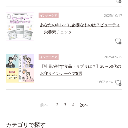
2025/10/17
インナーケア
あなたのキレイに必要なものは？ビューティ
ー栄養素チェック
2025/09/29
インナーケア
【社員が推す食品・サプリは？】30～50代の
お守りインナーケア8選
1602 view
前へ
1
2
3
4
次へ
カテゴリで探す