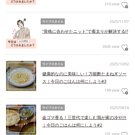
319 view
2025/11/07
ライフスタイル
“骨格に合わせたニット”で着太りが解決する!?
3645 view
2025/10/02
ライフスタイル
健康的なのに美味しい！万能酢たまねぎソー
ス｜今日のごはんは何にしよう#3
199 view
2025/09/18
ライフスタイル
金ゴマ香る！三世代で楽しむ我が家の冷や汁
｜今日のごはんは何にしよう#2
201 view