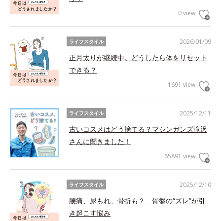
0 view
2026/01/09
ライフスタイル
正月太りが継続中。どうしたら体をリセット
できる？
1691 view
2025/12/11
ライフスタイル
古いコスメはどう捨てる？マシンガンズ滝沢
さんに聞きました！
65891 view
2025/12/10
ライフスタイル
腰痛、尿もれ、骨折も？ 骨盤の“ズレ”が引
き起こす悩み