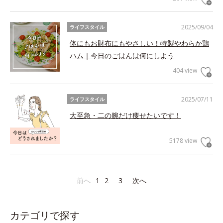
2025/09/04
ライフスタイル
体にもお財布にもやさしい！特製やわらか鶏
ハム｜今日のごはんは何にしよう
404 view
2025/07/11
ライフスタイル
大至急・二の腕だけ痩せたいです！
5178 view
前へ
1
2
3
次へ
カテゴリで探す