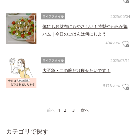
2025/09/04
ライフスタイル
体にもお財布にもやさしい！特製やわらか鶏
ハム｜今日のごはんは何にしよう
404 view
2025/07/11
ライフスタイル
大至急・二の腕だけ痩せたいです！
5178 view
前へ
1
2
3
次へ
カテゴリで探す