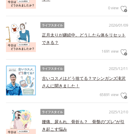
0 view
2026/01/09
ライフスタイル
正月太りが継続中。どうしたら体をリセット
できる？
1691 view
2025/12/11
ライフスタイル
古いコスメはどう捨てる？マシンガンズ滝沢
さんに聞きました！
65891 view
2025/12/10
ライフスタイル
腰痛、尿もれ、骨折も？ 骨盤の“ズレ”が引
き起こす悩み