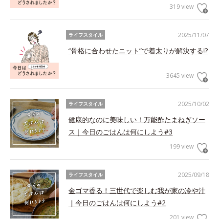
319 view
2025/11/07
ライフスタイル
“骨格に合わせたニット”で着太りが解決する!?
3645 view
2025/10/02
ライフスタイル
健康的なのに美味しい！万能酢たまねぎソー
ス｜今日のごはんは何にしよう#3
199 view
2025/09/18
ライフスタイル
金ゴマ香る！三世代で楽しむ我が家の冷や汁
｜今日のごはんは何にしよう#2
201 view