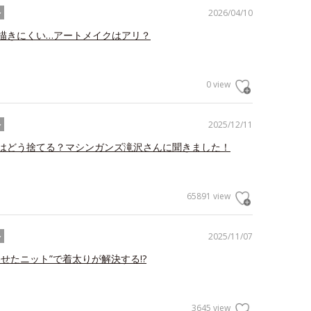
2026/04/10
ル
描きにくい…アートメイクはアリ？
0 view
2025/12/11
ル
はどう捨てる？マシンガンズ滝沢さんに聞きました！
65891 view
2025/11/07
ル
わせたニット”で着太りが解決する!?
3645 view