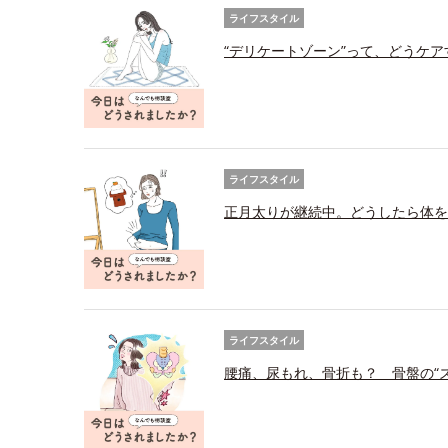
ライフスタイル
“デリケートゾーン”って、どうケ
ライフスタイル
正月太りが継続中。どうしたら体を
ライフスタイル
腰痛、尿もれ、骨折も？ 骨盤の“