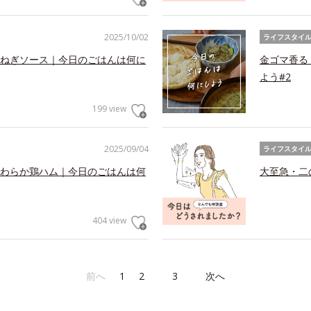
2025/10/02
ライフスタイ
ねぎソース｜今日のごはんは何に
金ゴマ香る
よう#2
199 view
2025/09/04
ライフスタイ
わらか鶏ハム｜今日のごはんは何
大至急・二
404 view
前へ
1
2
3
次へ