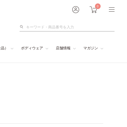
0
検
索
食品）
ボディウェア
店舗情報
マガジン