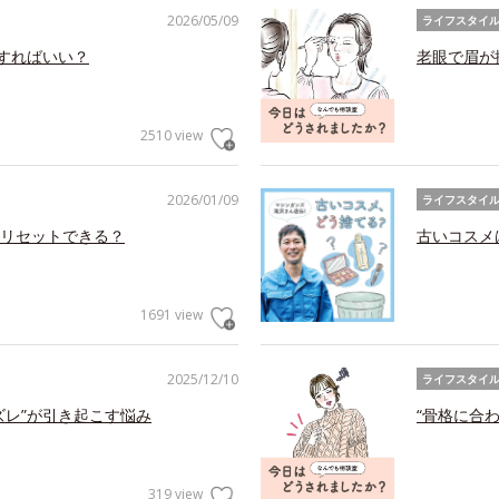
2026/05/09
ライフスタイ
アすればいい？
老眼で眉が
2510 view
2026/01/09
ライフスタイ
リセットできる？
古いコスメ
1691 view
2025/12/10
ライフスタイ
ズレ”が引き起こす悩み
“骨格に合
319 view