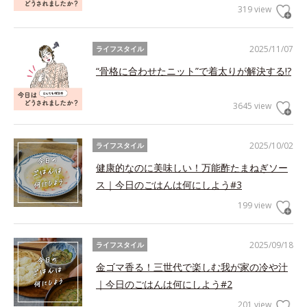
319 view
2025/11/07
ライフスタイル
“骨格に合わせたニット”で着太りが解決する!?
3645 view
2025/10/02
ライフスタイル
健康的なのに美味しい！万能酢たまねぎソー
ス｜今日のごはんは何にしよう#3
199 view
2025/09/18
ライフスタイル
金ゴマ香る！三世代で楽しむ我が家の冷や汁
｜今日のごはんは何にしよう#2
201 view