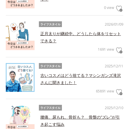
0 view
2026/01/09
ライフスタイル
正月太りが継続中。どうしたら体をリセット
できる？
1691 view
2025/12/11
ライフスタイル
古いコスメはどう捨てる？マシンガンズ滝沢
さんに聞きました！
65891 view
2025/12/10
ライフスタイル
腰痛、尿もれ、骨折も？ 骨盤の“ズレ”が引
き起こす悩み