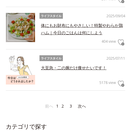
2025/09/04
ライフスタイル
体にもお財布にもやさしい！特製やわらか鶏
ハム｜今日のごはんは何にしよう
404 view
2025/07/11
ライフスタイル
大至急・二の腕だけ痩せたいです！
5178 view
前へ
1
2
3
次へ
カテゴリで探す