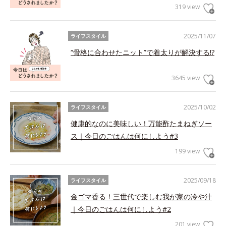
319 view
2025/11/07
ライフスタイル
“骨格に合わせたニット”で着太りが解決する!?
3645 view
2025/10/02
ライフスタイル
健康的なのに美味しい！万能酢たまねぎソー
ス｜今日のごはんは何にしよう#3
199 view
2025/09/18
ライフスタイル
金ゴマ香る！三世代で楽しむ我が家の冷や汁
｜今日のごはんは何にしよう#2
201 view