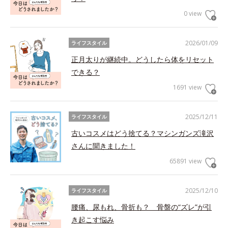
0 view
2026/01/09
ライフスタイル
正月太りが継続中。どうしたら体をリセット
できる？
1691 view
2025/12/11
ライフスタイル
古いコスメはどう捨てる？マシンガンズ滝沢
さんに聞きました！
65891 view
2025/12/10
ライフスタイル
腰痛、尿もれ、骨折も？ 骨盤の“ズレ”が引
き起こす悩み