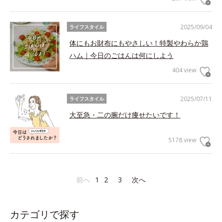
2025/09/04
ライフスタイル
体にもお財布にもやさしい！特製やわらか鶏
ハム｜今日のごはんは何にしよう
404 view
2025/07/11
ライフスタイル
大至急・二の腕だけ痩せたいです！
5178 view
前へ
1
2
3
次へ
カテゴリで探す