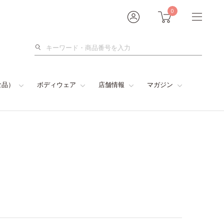
0
検
索
食品）
ボディウェア
店舗情報
マガジン