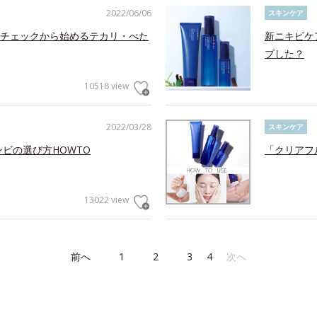
2022/06/06
スキンケア
チェックから始めるテカリ・べた
新ニキビケ
プした？
10518 view
2022/03/28
スキンケア
ンビの選び方HOWTO
「クリアフ
13022 view
前へ
1
2
3
4
次へ