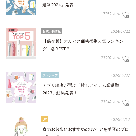
選挙2024」発表
17357 view
2024/07/22
お買い物情報
【保存版】オルビス価格帯別人気ランキン
グ 各BEST５
23297 view
2023/12/27
スキンケア
アプリ読者が選ぶ「推しアイテム総選挙
2023」結果発表！
23947 view
2023/04/12
UV
春のお散歩におすすめのUVケアを美容のプロ