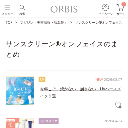
0
メニュー
検索
マイページ
カート
TOP
マガジン（美容情報・読み物）
サンスクリーン®オンフェイスの
サンスクリーン®オンフェイスのま
とめ
NEW
2026/08/07
UV
今年こそ、焼かない・崩さない！UVベースメ
イク５選
2026/04/24
ベースメイク