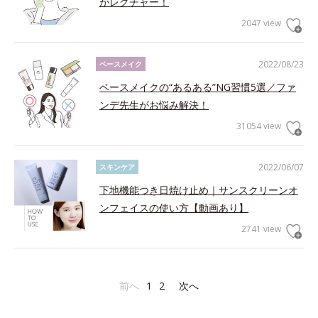
がレクチャー！
2047 view
2022/08/23
ベースメイク
ベースメイクの“あるある”NG習慣5選／ファ
ンデ先生がお悩み解決！
31054 view
2022/06/07
スキンケア
下地機能つき日焼け止め｜サンスクリーンオ
ンフェイスの使い方【動画あり】
2741 view
前へ
1
2
次へ