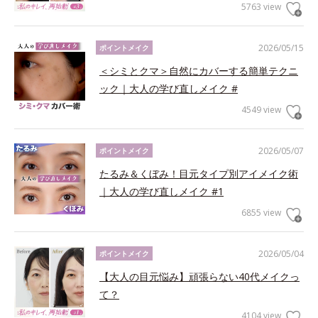
5763 view
2026/05/15
ポイントメイク
＜シミとクマ＞自然にカバーする簡単テクニ
ック｜大人の学び直しメイク #
4549 view
2026/05/07
ポイントメイク
たるみ＆くぼみ！目元タイプ別アイメイク術
｜大人の学び直しメイク #1
6855 view
2026/05/04
ポイントメイク
【大人の目元悩み】頑張らない40代メイクっ
て？
4104 view