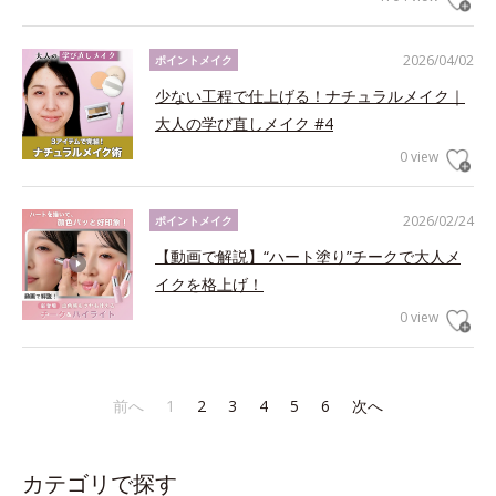
2026/04/02
ポイントメイク
少ない工程で仕上げる！ナチュラルメイク｜
大人の学び直しメイク #4
0 view
2026/02/24
ポイントメイク
【動画で解説】“ハート塗り”チークで大人メ
イクを格上げ！
0 view
前へ
1
2
3
4
5
6
次へ
カテゴリで探す