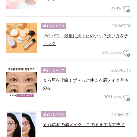
0 view
2026/07/02
ポイントメイク
そのパフ、最後に洗ったのいつ？洗い方をチ
ェック
57606 view
2026/06/16
ポイントメイク
まろ眉を攻略！ず～っと使える眉メイク基本
のキ
3051 view
2026/06/11
ポイントメイク
50代の私の眉メイク、このままで大丈夫？