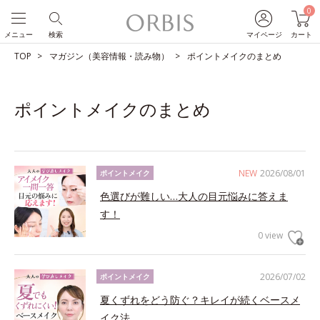
0
メニュー
検索
マイページ
カート
TOP
マガジン（美容情報・読み物）
ポイントメイクのまとめ
ポイントメイクのまとめ
NEW
2026/08/01
ポイントメイク
色選びが難しい…大人の目元悩みに答えま
す！
0 view
2026/07/02
ポイントメイク
夏くずれをどう防ぐ？キレイが続くベースメ
イク法