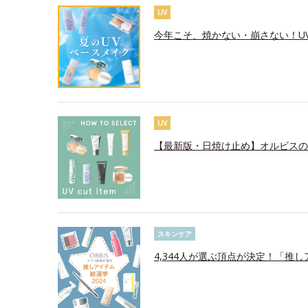
UV
今年こそ、焼かない・崩さない！U
UV
【最新版・日焼け止め】オルビスの
スキンケア
4,344人が選ぶ頂点が決定！「推し