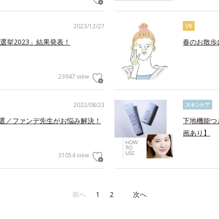
2023/12/27
UV
挙2023」結果発表！
春のお散歩
23947 view
2022/08/23
スキンケア
5選／ファンデ先生がお悩み解決！
下地機能つ
画あり】
31054 view
前へ
1
2
次へ