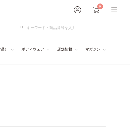
0
検
索
食品）
ボディウェア
店舗情報
マガジン