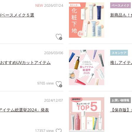
NEW
2026/07/24
ベースメイク
Vベースメイク５選
新商品も！
2026/03/06
スキンケア
おすすめUVカットアイテム
推しアイテ
9765 view
2024/12/07
お買い物情報
アイテム総選挙2024」発表
【保存版】
17357 view