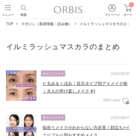
0
メニュー
検索
マイページ
カート
TOP
マガジン（美容情報・読み物）
イルミラッシュマスカラのまとめ
イルミラッシュマスカラのまとめ
2026/05/07
ポイントメイク
たるみ＆くぼみ！目元タイプ別アイメイク術
｜大人の学び直しメイク #1
6855 view
2023/08/31
ポイントメイク
似合うメイクがわからない方必見！顔立ち×イ
エベブルベ別おすすめメイク