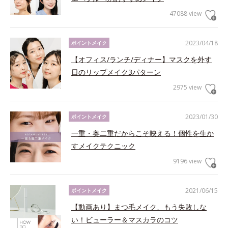
47088 view
2023/04/18
ポイントメイク
【オフィス/ランチ/ディナー】マスクを外す
日のリップメイク3パターン
2975 view
2023/01/30
ポイントメイク
一重・奥二重だからこそ映える！個性を生か
すメイクテクニック
9196 view
2021/06/15
ポイントメイク
【動画あり】まつ毛メイク、もう失敗しな
い！ビューラー＆マスカラのコツ