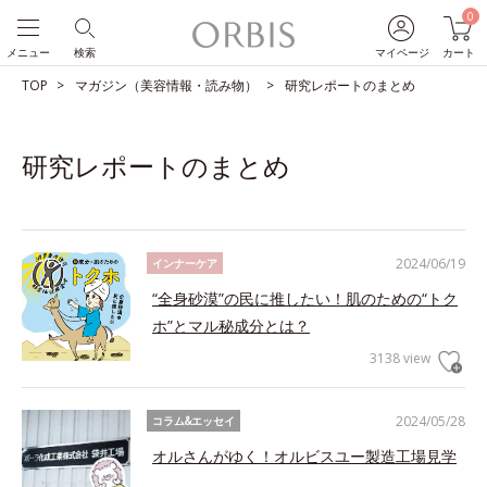
0
メニュー
検索
マイページ
カート
TOP
マガジン（美容情報・読み物）
研究レポートのまとめ
研究レポートのまとめ
2024/06/19
インナーケア
“全身砂漠”の民に推したい！肌のための“トク
ホ”とマル秘成分とは？
3138 view
2024/05/28
コラム&エッセイ
オルさんがゆく！オルビスユー製造工場見学