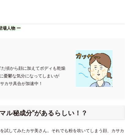
登場人物 ー
過ぎた頃から顔に加えてボディも乾燥
に憂鬱な気分になってしまいが
カサカサ具合が加速中！
”マル秘成分”があるらしい！？
を試してみたカサ美さん。それでも粉を吹いてしまう顔、カサカ