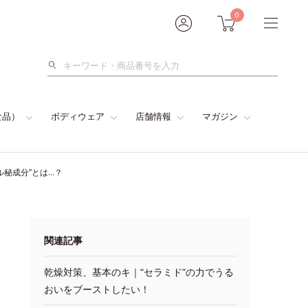
0
検
索
食品）
ボディウェア
店舗情報
マガジン
秘成分”とは…？
関連記事
乾燥対策、基本のキ｜“セラミド”の力でうる
おいをブーストしたい！