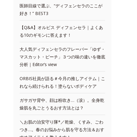
医師目線で選ぶ、“ディフェンセラのここが
好き！” BEST3
【Q&A】オルビス ディフェンセラ｜よくあ
る10のギモンに答えます！
大人気ディフェンセラのフレーバー「ゆず・
マスカット・ピーチ」３つの味の違いを徹底
分析｜Editor’s view
ORBIS社員が語る＃今月の推しアイテム｜こ
れなら続けられる！塗らないボディケア
ガサガサ背中、顔は粉吹き…（涙）。全身乾
燥肌を丸ごとうるおす方法とは？
＼お肌の治安守り隊*／乾燥、くすみ、ごわ
つき…。春のお悩みから肌を守る方法＆おす