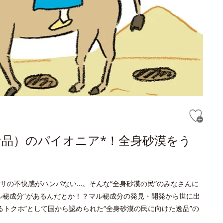
品）のパイオニア*！全身砂漠をう
サの不快感がハンパない…。そんな“全身砂漠の民”のみなさんに
ル秘成分”があるんだとか！？マル秘成分の発見・開発から世に出
るトクホ”として国から認められた“全身砂漠の民に向けた逸品”の